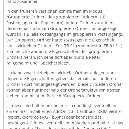
Hallo zusammen,
in den früheren Versionen konnte man im Modus
"Gruppierte Ordner" den gruppierten Ordnern (z.B.
Posteingagn oder Papierkorb) andere Ordner zuordnen,
deren emails dann im Gruppierten Ordner mit angezeigt
wurden (z.B. alle Posteingänge im gruppierten Posteingang).
Der Gruppierte Ordner hatte sozusagen die Eigenschaft
eines virtuellen Ordners. Seit TB 91 (zumindest in TB 91.1.1)
komme ich zwar an die Eigenschaften des gruppierten
Ordners heran, ich sehe dort aber nur die Reiter
"allgemein" und "Speicherplatz".
Ich kann zwar jetzt eigene virtuelle Ordner anlegen und
denen die Eigenschaften geben, das emails aus anderen
Ordnern dort mit angezeigt werden. Diese virtuellen Ordner
können aber nur innerhalb der Ordnerstruktur von Konten
stehen und nicht im Bereich "Gruppierte Ordner".
Ist dieses Verhalten nur bei mir so und liegt eventuell an
einem hier installierten AddOn (z.B. Cardbook, DKIM verifier,
ImportExportToolsNG, TbSync) oder könnt ihr das
bestätigen? Gibt es eventuell einen Workaround oder ist das
ein bekannter "Bug", der schon auf der Agenda steht?