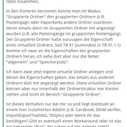
Hallo zusammen,
in den früheren Versionen konnte man im Modus
"Gruppierte Ordner" den gruppierten Ordnern (z.B.
Posteingagn oder Papierkorb) andere Ordner zuordnen,
deren emails dann im Gruppierten Ordner mit angezeigt
wurden (z.B. alle Posteingänge im gruppierten Posteingang).
Der Gruppierte Ordner hatte sozusagen die Eigenschaft
eines virtuellen Ordners. Seit TB 91 (zumindest in TB 91.1.1)
komme ich zwar an die Eigenschaften des gruppierten
Ordners heran, ich sehe dort aber nur die Reiter
"allgemein" und "Speicherplatz".
Ich kann zwar jetzt eigene virtuelle Ordner anlegen und
denen die Eigenschaften geben, das emails aus anderen
Ordnern dort mit angezeigt werden. Diese virtuellen Ordner
können aber nur innerhalb der Ordnerstruktur von Konten
stehen und nicht im Bereich "Gruppierte Ordner".
Ist dieses Verhalten nur bei mir so und liegt eventuell an
einem hier installierten AddOn (z.B. Cardbook, DKIM verifier,
ImportExportToolsNG, TbSync) oder könnt ihr das
bestätigen? Gibt es eventuell einen Workaround oder ist das
ein bekannter "Bug", der schon auf der Agenda steht?