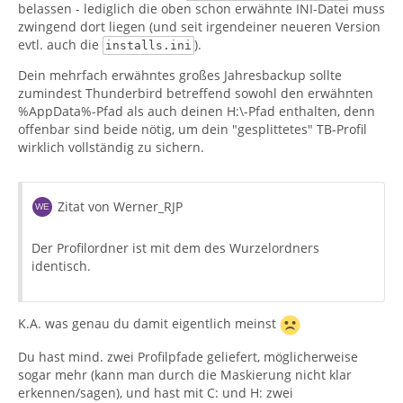
belassen - lediglich die oben schon erwähnte INI-Datei muss
zwingend dort liegen (und seit irgendeiner neueren Version
H:\local\
evtl. auch die
).
installs.ini
<username>\AppData\Roaming\Thunderbird\Profiles\V*
***.default\Z-LOCAL-Backup\Mail\Local Folders
Dein mehrfach erwähntes großes Jahresbackup sollte
zumindest Thunderbird betreffend sowohl den erwähnten
%AppData%-Pfad als auch deinen H:\-Pfad enthalten, denn
offenbar sind beide nötig, um dein "gesplittetes" TB-Profil
wirklich vollständig zu sichern.
Zitat von Werner_RJP
Der Profilordner ist mit dem des Wurzelordners
identisch.
K.A. was genau du damit eigentlich meinst
Du hast mind. zwei Profilpfade geliefert, möglicherweise
sogar mehr (kann man durch die Maskierung nicht klar
erkennen/sagen), und hast mit C: und H: zwei