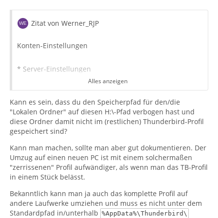
Zitat von Werner_RJP
Konten-Einstellungen
* Server-Einstellungen
Alles anzeigen
- Nachrichtenspeicher Lokaler Ordner:
Kann es sein, dass du den Speicherpfad für den/die
"Lokalen Ordner" auf diesen H:\-Pfad verbogen hast und
H:\local\
diese Ordner damit nicht im (restlichen) Thunderbird-Profil
<username>\Appdata\Roaming\Thunderbird\Profiles\V*
gespeichert sind?
***.default\ImapMail\<secureimap>
Kann man machen, sollte man aber gut dokumentieren. Der
Umzug auf einen neuen PC ist mit einem solchermaßen
"zerrissenen" Profil aufwändiger, als wenn man das TB-Profil
Register Lokale Ordner
in einem Stück belässt.
* Konto-Einstellungen
Bekanntlich kann man ja auch das komplette Profil auf
andere Laufwerke umziehen und muss es nicht unter dem
Standardpfad in/unterhalb
%AppData%\Thunderbird\
- Nachrichtenspeicher