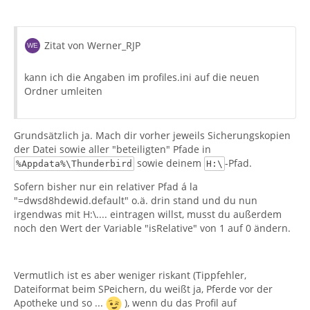
Zitat von Werner_RJP
kann ich die Angaben im profiles.ini auf die neuen
Ordner umleiten
Grundsätzlich ja. Mach dir vorher jeweils Sicherungskopien
der Datei sowie aller "beteiligten" Pfade in
sowie deinem
-Pfad.
%Appdata%\Thunderbird
H:\
Sofern bisher nur ein relativer Pfad á la
"=dwsd8hdewid.default" o.ä. drin stand und du nun
irgendwas mit H:\.... eintragen willst, musst du außerdem
noch den Wert der Variable "isRelative" von 1 auf 0 ändern.
Vermutlich ist es aber weniger riskant (Tippfehler,
Dateiformat beim SPeichern, du weißt ja, Pferde vor der
Apotheke und so ...
), wenn du das Profil auf