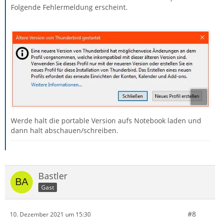
Folgende Fehlermeldung erscheint.
Hallo, das sollte mit dem Erstellen einer Portable
Version möglich sein,
die wirklich eigenständig läuft und zur fest installierten
keinen Bezug nimmt.
In diese Portable Version den Inhalt eines Profils
kopieren.
--------------------------------------------
Werde halt die portable Version aufs Notebook laden und
dann halt abschauen/schreiben.
Eine fest installierte kann mMn nicht mit
unterschiedlichen Profilen 2x gestartet werden.
Bastler
Gast
#8
10. Dezember 2021 um 15:30