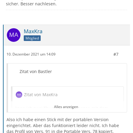
sicher. Besser nachlesen.
MaxKra
Mitglied
#7
10. Dezember 2021 um 14:09
Zitat von Bastler
Zitat von MaxKra
Alles anzeigen
kann ich zwei Thunderbird-Instanzen mit dem
jeweiligen Profil nebeneinander geöffnet haben
Also ich habe einen Stick mit der portablen Version
eingerichtet. Aber das funktioniert leider nicht. Ich habe
das Profil von Vers. 91 in die Portable Vers. 78 kopiert.