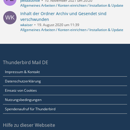
pekaaushoe
10. November 2021 um 20:20
Allgemeines Arbeiten / Konten einrichten / Installation & Update
Inhalt der Ordner Archiv und Gesendet sind
verschwunden
wkaiser
19. August 2020 um 11:39
Allgemeines Arbeiten / Konten einrichten / Installation & Update
Thunderbird Mail DE
Impressum & Kontakt
Datenschutzerklärung
Einsatz von Cookies
Nutzungsbedingungen
Spendenaufruf für Thunderbird
Hilfe zu dieser Webseite