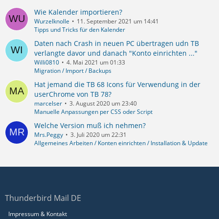
Wie Kalender importieren?
Wurzelknolle
11. September 2021 um 14:41
Tipps und Tricks für den Kalender
Daten nach Crash in neuen PC übertragen udn TB
verlangte davor und danach "Konto einrichten ..."
Willi0810
4. Mai 2021 um 01:33
Migration / Import / Backups
Hat jemand die TB 68 Icons für Verwendung in der
userChrome von TB 78?
marcelser
3. August 2020 um 23:40
Manuelle Anpassungen per CSS oder Script
Welche Version muß ich nehmen?
Mrs.Peggy
3. Juli 2020 um 22:31
Allgemeines Arbeiten / Konten einrichten / Installation & Update
Thunderbird Mail DE
Impressum & Kontakt