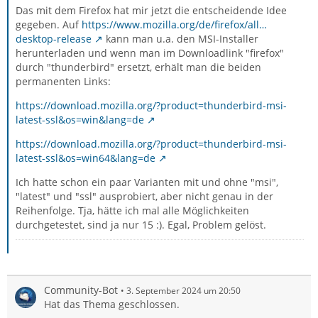
Das mit dem Firefox hat mir jetzt die entscheidende Idee
gegeben. Auf
https://www.mozilla.org/de/firefox/all…
desktop-release
kann man u.a. den MSI-Installer
herunterladen und wenn man im Downloadlink "firefox"
durch "thunderbird" ersetzt, erhält man die beiden
permanenten Links:
https://download.mozilla.org/?product=thunderbird-msi-
latest-ssl&os=win&lang=de
https://download.mozilla.org/?product=thunderbird-msi-
latest-ssl&os=win64&lang=de
Ich hatte schon ein paar Varianten mit und ohne "msi",
"latest" und "ssl" ausprobiert, aber nicht genau in der
Reihenfolge. Tja, hätte ich mal alle Möglichkeiten
durchgetestet, sind ja nur 15 :). Egal, Problem gelöst.
Community-Bot
3. September 2024 um 20:50
Hat das Thema geschlossen.