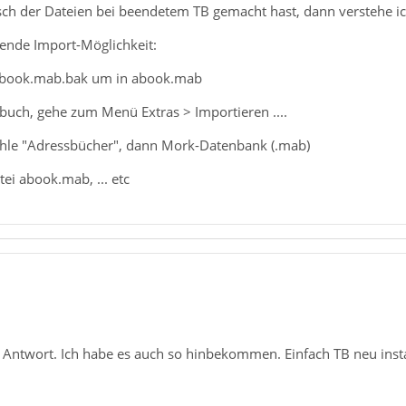
h der Dateien bei beendetem TB gemacht hast, dann verstehe ich 
gende Import-Möglichkeit:
 abook.mab.bak um in abook.mab
buch, gehe zum Menü Extras > Importieren ....
ähle "Adressbücher", dann Mork-Datenbank (.mab)
tei abook.mab, ... etc
 Antwort. Ich habe es auch so hinbekommen. Einfach TB neu insta