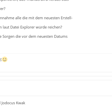
er?
fred Jodocus Kwak
Annahme alle die mit dem neuesten Erstell-
laut Datei Explorer würde reichen?
chnis Thunderbird alles durchsucht nach einer *.mab Datei, aber
 Sorgen die vor dem neuesten Datums
 länger nicht mehr. Die heißen abook.sqlite, abook-1.sqlite, abook
g
ll, die einer höheren Version zu einer niedrigeren zu kopieren, dah
 des Laptop 102 -> exportieren in das Format *ldif, dann im PC
ed Jodocus Kwak