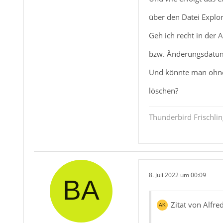
über den Datei Explor
Zitat von Al
Geh ich recht in der 
bzw. Änderungsdatum 
unter dem Verzei
Und könnte man ohne
löschen?
*.mab gibt es schon
Thunderbird Frischlin
Es ist nicht sinnvo
Aus dem Adressbuch
8. Juli 2022 um 00:09
Zitat von Alfr