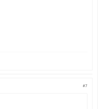
 nichts dazu gefunden.
-2.sqlite u.s.w.
er Folgendes:
 91.11 Importe ausführen.
#7