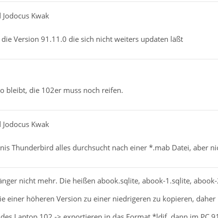
ed Jodocus Kwak
die Version 91.11.0 die sich nicht weiters updaten läßt
so bleibt, die 102er muss noch reifen.
ed Jodocus Kwak
nis Thunderbird alles durchsucht nach einer *.mab Datei, aber ni
änger nicht mehr. Die heißen abook.sqlite, abook-1.sqlite, abook-2
 die einer höheren Version zu einer niedrigeren zu kopieren, daher
es Laptop 102 -> exportieren in das Format *ldif, dann im PC 9