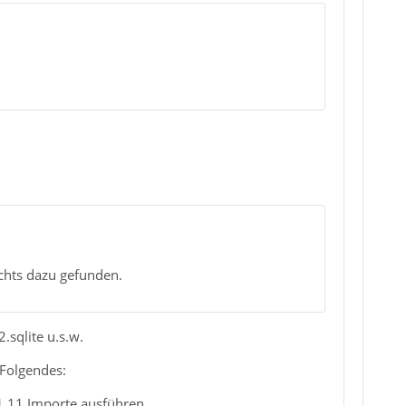
chts dazu gefunden.
.sqlite u.s.w.
 Folgendes:
1.11 Importe ausführen.