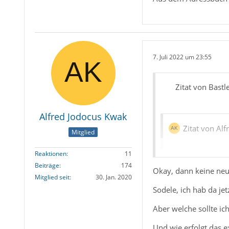
7. Juli 2022 um 23:55
Zitat von Bastl
Alfred Jodocus Kwak
Zitat von Al
Mitglied
auf dem Arbeits-P
Reaktionen
11
Beiträge
174
Okay, dann keine neue
Mitglied seit
30. Jan. 2020
Sodele, ich hab da je
Hallo,
Aber welche sollte ich
sorg dafür, dass da
Und wie erfolgt das 