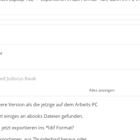
er
fred Jodocus Kwak
Alles anzeigen
C die Version 91.11.0 die sich nicht weiters updaten läßt
re Version als die jetzige auf dem Arbeits-PC
tzt einiges an abooks Dateien gefunden.
 jetzt exportieren ins *ldif Format?
s so bleibt, die 102er muss noch reifen.
exportieren, aus Thunderbird heraus oder