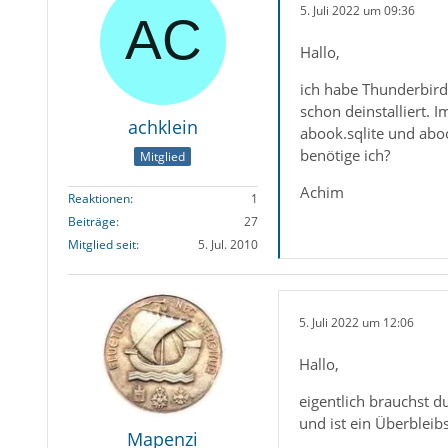
5. Juli 2022 um 09:36
Hallo,
ich habe Thunderbird
schon deinstalliert. 
achklein
abook.sqlite und aboo
benötige ich?
Mitglied
Achim
Reaktionen
1
Beiträge
27
Mitglied seit
5. Jul. 2010
5. Juli 2022 um 12:06
Hallo,
eigentlich brauchst d
und ist ein Überblei
Mapenzi