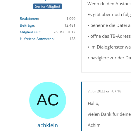
Wenn du den Austausc
Senior-Mitglied
Es gibt aber noch fol
Reaktionen
1.099
• benenne die Datei
Beiträge
12.481
Mitglied seit
26. Mai. 2012
• öffne das TB-Adress
Hilfreiche Antworten
128
• im Dialogfenster w
• navigiere zur der Da
7. Juli 2022 um 07:18
Hallo,
vielen Dank für deine
achklein
Achim