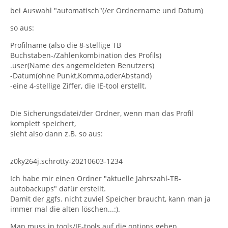
bei Auswahl "automatisch"(/er Ordnername und Datum)
so aus:
Profilname (also die 8-stellige TB
Buchstaben-/Zahlenkombination des Profils)
.user(Name des angemeldeten Benutzers)
-Datum(ohne Punkt,Komma,oderAbstand)
-eine 4-stellige Ziffer, die IE-tool erstellt.
Die Sicherungsdatei/der Ordner, wenn man das Profil
komplett speichert,
sieht also dann z.B. so aus:
z0ky264j.schrotty-20210603-1234
Ich habe mir einen Ordner "aktuelle Jahrszahl-TB-
autobackups" dafür erstellt.
Damit der ggfs. nicht zuviel Speicher braucht, kann man ja
immer mal die alten löschen...:).
Man muss in tools/IE-tools auf die options gehen,