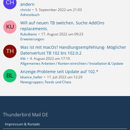
ändern
chricki
5. September 2022 um 21:03
Adressbuch
Will auf neuen TB switchen. Suche AddOns
replacements.
Kukulkano
17. August 2022 um 09:23
Erweiterungen
Was ist mit macOs? Handlungsempfehlung- Möglicher
Datenverlust TB 102 bis 102.0.2
thb
4. August 2022 um 17:10
Allgemeines Arbeiten / Konten einrichten / Installation & Update
Anzeige-Probleme seit Update auf 102.*
blueice_haller
11. Juli 2022 um 12:29
Newsgruppen, Feeds und Chats
Thunderbird Mail DE
Impressum & Kontakt