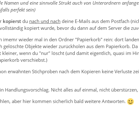
le Namen und eine sinnvolle Strukt auch von Unterordnern anfangen 
alls perfekt sein)
er
kopierst
du
nach und nach
deine E-Mails aus dem Postfach (ni
 vollständig kopiert wurde, bevor du dann auf dem Server die zuv
ch imemr wieder mal in den Ordner "Papierkorb" rein: dort lande
h gelöschte Objekte wieder zurückholen aus dem Papierkorb. Da di
kleiner, wenn du "nur" löscht (und damit eigentlich, quasi im H
pierkorb verschiebst.)
on erwähnten Stichproben nach dem Kopieren keine Verluste zei
n Handlungsvorschlag. Nicht alles auf einmal, nicht überstürzen, 
ehlen, aber hier kommen sicherlich bald weitere Antworten.