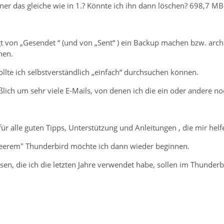
ner das gleiche wie in 1.? Könnte ich ihn dann löschen? 698,7 M
t von „Gesendet “ (und von „Sent“ ) ein Backup machen bzw. archi
nen.
llte ich selbstverständlich „einfach“ durchsuchen können.
eßlich um sehr viele E-Mails, von denen ich die ein oder andere 
für alle guten Tipps, Unterstützung und Anleitungen , die mir helf
leerem" Thunderbird möchte ich dann wieder beginnen.
en, die ich die letzten Jahre verwendet habe, sollen im Thunderb