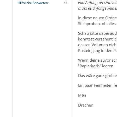
von Anfang an sinnvol
Hilfreiche Antworten
44
muss es anfangs keinesf
In diese neuen Ordn
Stichproben, ob alles
Schau bitte dabei au
könntest versehentlic
dessen Volumen nicht 
Posteingang in den Pa
Wenn deine zuvor sch
"Papierkorb" leeren.
Das wäre ganz grob ei
Ein paar Feinheiten f
MfG
Drachen