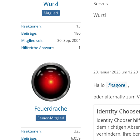
Wurzl
Servus
Mitglied
Wurzl
Reaktionen
13
Beiträge
180
Mitglied seit
30. Sep. 2004
Hilfreiche Antwort
1
23. Januar 2023 um 12:20
Hallo
tagore
,
oder alternativ zum 
Feuerdrache
Identity Choose
Senior-Mitglied
Identity Chooser hilf
dem richtigen Abse
Reaktionen
323
verhindern, Ihre ber
Beiträge
6.059