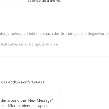
addons.thunderbird.net
tergemeinschaft lebt man nach der Grundregel, die Gegenwart se
. Astrophysiker u. Computer-Pionier
as das AddOn
BorderColors D
order around the "New Message"
ll different identities apart.