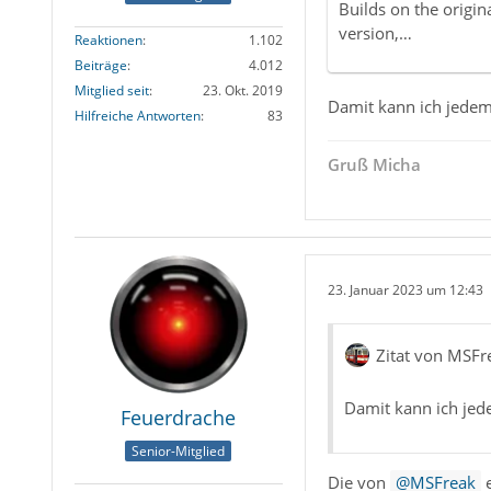
Builds on the origi
version,…
Reaktionen
1.102
Beiträge
4.012
Mitglied seit
23. Okt. 2019
Damit kann ich jedem
Hilfreiche Antworten
83
Gruß Micha
23. Januar 2023 um 12:43
Zitat von MSFr
Damit kann ich jed
Feuerdrache
Senior-Mitglied
Die von
MSFreak
e