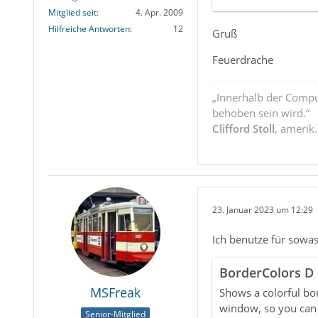
Mitglied seit
4. Apr. 2009
Hilfreiche Antworten
12
Gruß
Feuerdrache
„Innerhalb der Compu
behoben sein wird.“
Clifford Stoll
, amerik
23. Januar 2023 um 12:29
Ich benutze für sow
BorderColors D
MSFreak
Shows a colorful b
window, so you can te
Senior-Mitglied