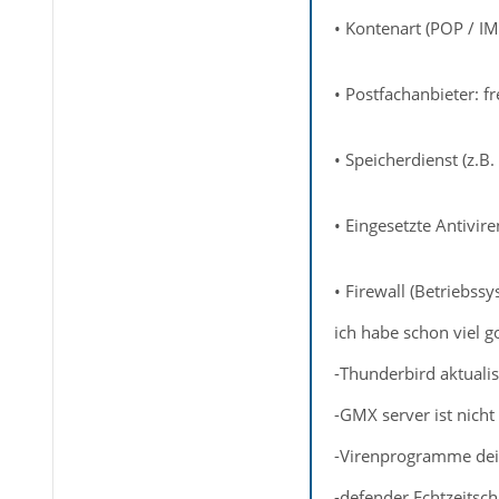
• Kontenart (POP / I
• Postfachanbieter: 
• Speicherdienst (z.B
• Eingesetzte Antivire
• Firewall (Betriebss
ich habe schon viel g
-Thunderbird aktualisi
-GMX server ist nicht
-Virenprogramme dein
-defender Echtzeitsch