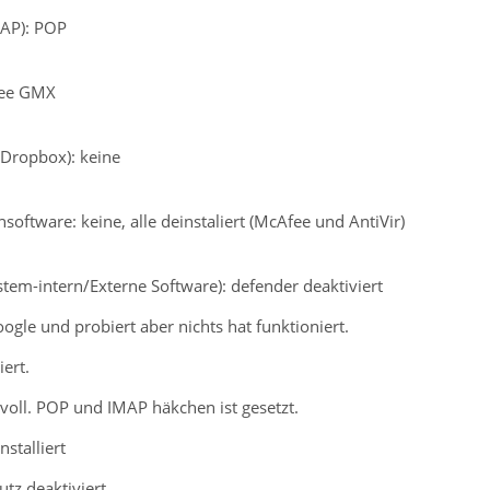
MAP): POP
free GMX
. Dropbox): keine
nsoftware: keine, alle deinstaliert (McAfee und AntiVir)
ystem-intern/Externe Software): defender deaktiviert
oogle und probiert aber nichts hat funktioniert.
ert.
 voll. POP und IMAP häkchen ist gesetzt.
stalliert
utz deaktiviert