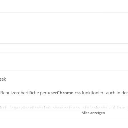
eak
 Benutzeroberfläche per
userChrome.css
funktioniert auch in de
auf
true
g
kit.legacyUserProfileCustomizations.stylesheets
Alles anzeigen
a ich auf dem einen noch den alten TB fahre, auch unter Windows.