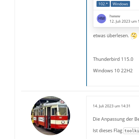
(Quelltext, 68 Zeilen
102.*
Windows
gibt es schon eine 
hwww
12. Juli 2023 um 
Ausserdem ist dieser
etwas überlesen.
Thunderbird 115.0
Windows 10 22H2
14. Juli 2023 um 14:31
Hatte vorher für jed
Die Anpassung der B
abwechselt. Gibt es
Ist dieses Flag
toolk
Besten Dank scho