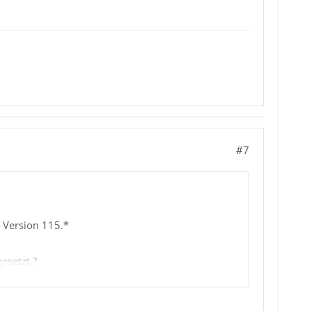
#7
r Version 115.*
esetzt ?