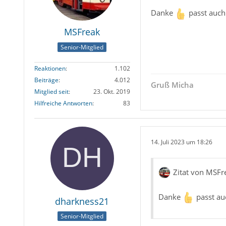
Danke
passt auch
MSFreak
Senior-Mitglied
Reaktionen
1.102
Beiträge
4.012
Gruß Micha
Mitglied seit
23. Okt. 2019
Hilfreiche Antworten
83
14. Juli 2023 um 18:26
Zitat von MSFr
Danke
passt au
dharkness21
Senior-Mitglied