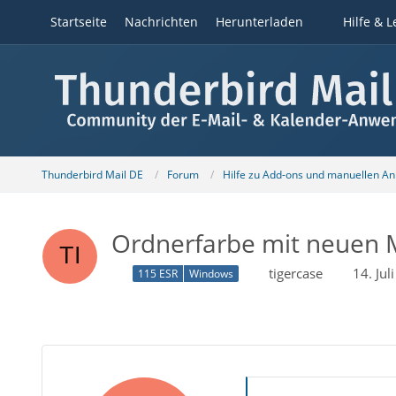
Startseite
Nachrichten
Herunterladen
Hilfe & L
Thunderbird Mail DE
Forum
Hilfe zu Add-ons und manuellen A
Ordnerfarbe mit neuen M
tigercase
14. Ju
115 ESR
Windows