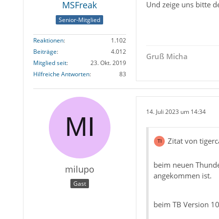
MSFreak
Und zeige uns bitte 
Senior-Mitglied
Reaktionen
1.102
Beiträge
4.012
Gruß Micha
Mitglied seit
23. Okt. 2019
Hilfreiche Antworten
83
14. Juli 2023 um 14:34
Zitat von tiger
beim neuen Thunder
milupo
angekommen ist.
Gast
beim TB Version 10