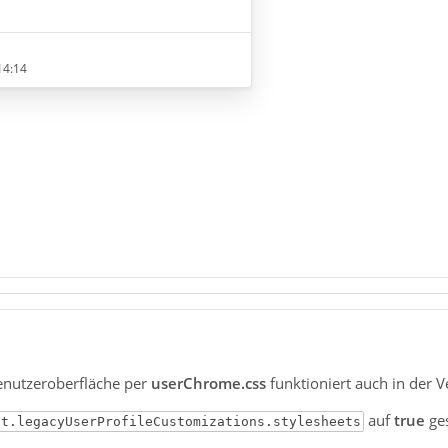
)
Lösung hierfür?
14:14
 Bereich jetzt einfarbig weis.
e Nachricht Streifen hell dunkel
enutzeroberfläche per
userChrome.css
funktioniert auch in der V
 auch dafür schon eine Lösung?
auf
true
ges
it.legacyUserProfileCustomizations.stylesheets
n mal hwww