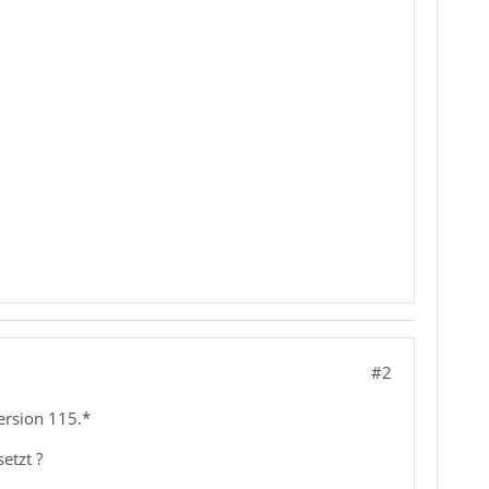
#2
ersion 115.*
etzt ?