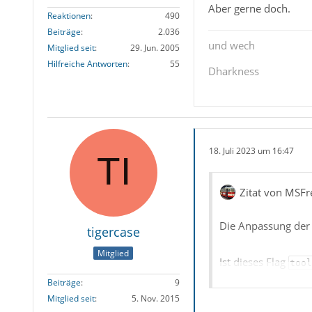
Aber gerne doch.
Reaktionen
490
Beiträge
2.036
und wech
Mitglied seit
29. Jun. 2005
Hilfreiche Antworten
55
Dharkness
18. Juli 2023 um 16:47
Zitat von MSFr
Die Anpassung der
tigercase
Mitglied
Ist dieses Flag
tool
Beiträge
9
ja, das habe ich, d
Mitglied seit
5. Nov. 2015