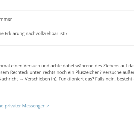
7
ammer
ne Erklärung nachvollziehbar ist!?
einmal einen Versuch und achte dabei während des Ziehens auf d
iesem Rechteck unten rechts noch ein Pluszeichen? Versuche auß
 Nachricht
→
Verschieben in). Funktioniert das? Falls nein, beste
nd privater Messenger