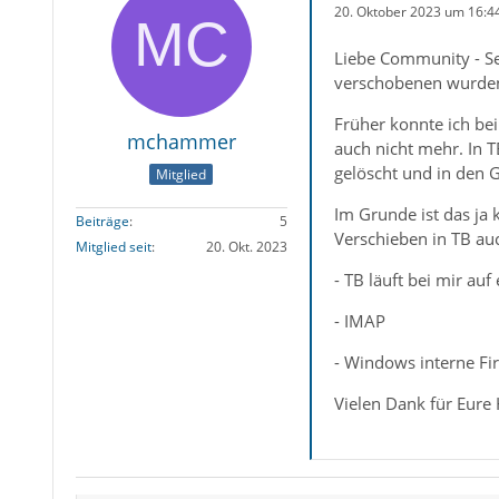
20. Oktober 2023 um 16:4
Liebe Community - Se
verschobenen wurden
Früher konnte ich be
mchammer
auch nicht mehr. In 
gelöscht und in den 
Mitglied
Im Grunde ist das ja
Beiträge
5
Verschieben in TB au
Mitglied seit
20. Okt. 2023
- TB läuft bei mir a
- IMAP
- Windows interne Fi
Vielen Dank für Eure H