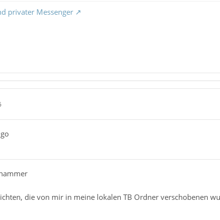
nd privater Messenger
6
ngo
chammer
ichten, die von mir in meine lokalen TB Ordner verschobenen w