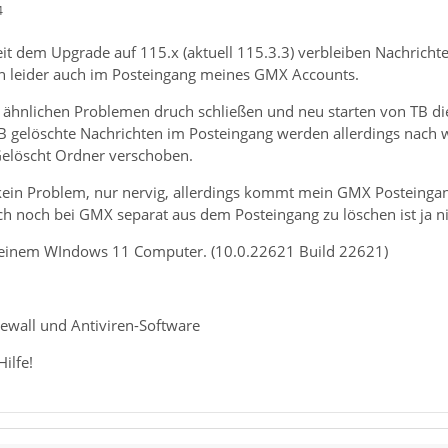
4
it dem Upgrade auf 115.x (aktuell 115.3.3) verbleiben Nachrichte
 leider auch im Posteingang meines GMX Accounts.
i ähnlichen Problemen druch schließen und neu starten von TB die
TB gelöschte Nachrichten im Posteingang werden allerdings nach
Gelöscht Ordner verschoben.
 kein Problem, nur nervig, allerdings kommt mein GMX Posteinga
ch noch bei GMX separat aus dem Posteingang zu löschen ist ja 
uf einem WIndows 11 Computer. (10.0.22621 Build 22621)
rewall und Antiviren-Software
ilfe!