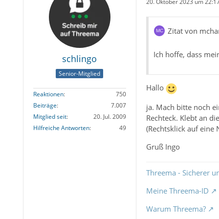
20. Oktober 2023 um 22:1
Zitat von mch
Ich hoffe, dass mei
schlingo
Senior-Mitglied
Hallo
Reaktionen
750
Beiträge
7.007
ja. Mach bitte noch 
Mitglied seit
20. Jul. 2009
Rechteck. Klebt an d
(Rechtsklick auf eine
Hilfreiche Antworten
49
Gruß Ingo
Threema - Sicherer u
Meine Threema-ID
Warum Threema?