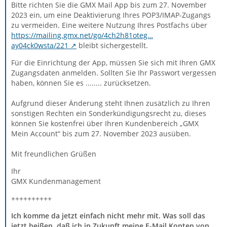
Bitte richten Sie die GMX Mail App bis zum 27. ‌‌November‌‌
20‌23 ein, um eine Deaktivierung Ihres POP3/IMAP-Zugangs
zu vermeiden. Eine weitere Nutzung Ihres Postfachs über
https://mailing.gmx.net/go/4ch2h81oteg…
ay04ck0wsta/221
bleibt sichergestellt.
Für die Einrichtung der App, müssen Sie sich mit Ihren GMX
Zugangsdaten anmelden. Sollten Sie Ihr Passwort vergessen
haben, können Sie es ........ zurücksetzen.
Aufgrund dieser Änderung steht Ihnen zusätzlich zu Ihren
sonstigen Rechten ein Sonderkündigungsrecht zu, dieses
können Sie kostenfrei über Ihren Kundenbereich „GMX
Mein Account“ bis zum 27. ‌‌November‌‌ 20‌23 ausüben.
Mit freundlichen Grüßen
Ihr
GMX Kundenmanagement
++++++++++
Ich komme da jetzt einfach nicht mehr mit. Was soll das
jetzt heißen, daß ich in Zukunft meine E-Mail Konten von