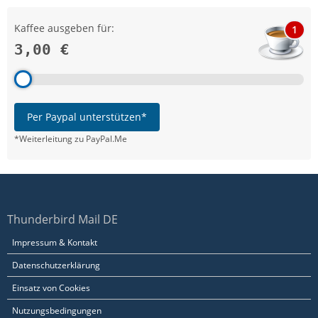
Kaffee ausgeben für:
1
3,00 €
Per Paypal unterstützen*
*Weiterleitung zu PayPal.Me
Thunderbird Mail DE
Impressum & Kontakt
Datenschutzerklärung
Einsatz von Cookies
Nutzungsbedingungen