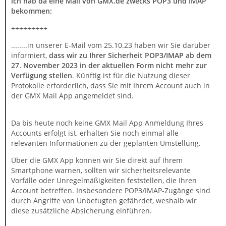
ich hab da eine Mail von GMX.de zwecks POP3 und IMAP
bekommen:
+++++++++
........in unserer E-Mail vom 25‌.10‌.23 haben wir Sie darüber
informiert,
dass wir zu Ihrer Sicherheit POP3/IMAP ab dem
27. ‌‌November‌‌ 20‌23 in der aktuellen Form nicht mehr zur
Verfügung stellen
. Künftig ist für die Nutzung dieser
Protokolle erforderlich, dass Sie mit Ihrem Account auch in
der GMX Mail App angemeldet sind.
Da bis heute noch keine GMX Mail App Anmeldung Ihres
Accounts erfolgt ist, erhalten Sie noch einmal alle
relevanten Informationen zu der geplanten Umstellung.
Über die GMX App können wir Sie direkt auf Ihrem
Smartphone warnen, sollten wir sicherheitsrelevante
Vorfälle oder Unregelmäßigkeiten feststellen, die Ihren
Account betreffen. Insbesondere POP3/IMAP-Zugänge sind
durch Angriffe von Unbefugten gefährdet, weshalb wir
diese zusätzliche Absicherung einführen.