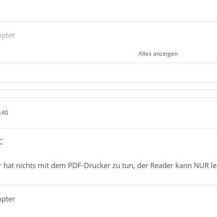
mpter
Alles anzeigen
die Ursache sein ?
Fenster im Auswahlfeld für den Drucker plus ein übersehener Scrol
:40
der Adobe-PDF-Drucker ja lediglich der erste Drucker in der Druc
 nach links oder rechts "blättern", um die/den physischen Druck
C
 klein oder etwas anderes auszuwählen !
 hat nichts mit dem PDF-Drucker zu tun, der Reader kann NUR le
mpter
mpter