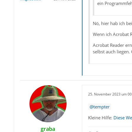
ein Programmfehl
Windows verwalt
Nö, hier hab ich b
Und welcher Drucke
Wenn ich Acrobat R
Sein normaler Multi
Acrobat Reader ern
selbst auch liegen. 
Zitat von te
TB und AR sind a
25. November 2023 um 00
tempter
Das ist leider nich
Kleine Hilfe:
Diese We
DIe Bitte bei der E
graba
mehrere der Inform