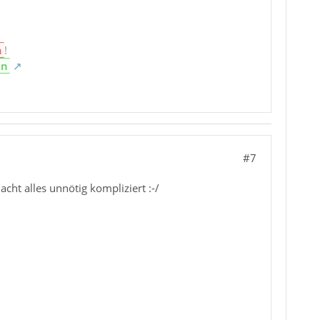
n
!
en
#7
acht alles unnötig kompliziert :-/