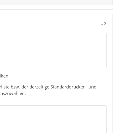
#2
lken.
liste bzw. der derzeitige Standarddrucker - und
 auszuwählen.