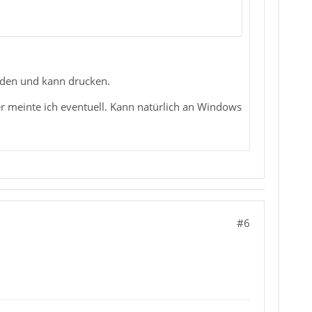
anden und kann drucken.
 funktioniert es und ist als erstes aufgeführt.
er meinte ich eventuell. Kann natürlich an Windows
#6
nicht so wichtig.
infach so, sondern weil fast immer eine oder