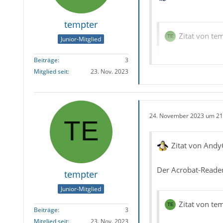
tempter
Zitat von te
Junior-Mitglied
was könnte noch 
Beiträge
3
Mitglied seit
23. Nov. 2023
... ein zu kleines 
24. November 2023 um 21
Möglicherweise ist 
man muss lediglich
Zitat von Andy
Definitiv nichts zu
Der Acrobat-Reader
tempter
Junior-Mitglied
Zitat von te
Zitat von te
Beiträge
3
Mitglied seit
23. Nov. 2023