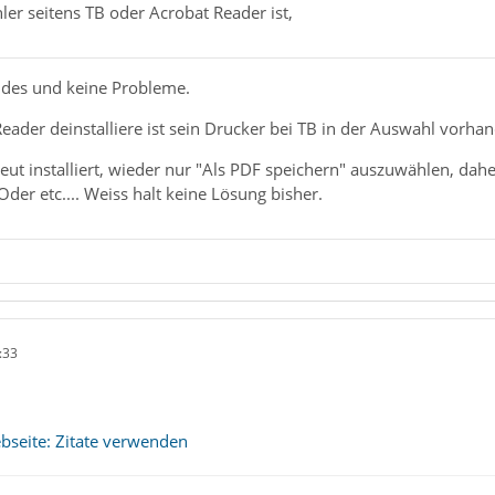
er seitens TB oder Acrobat Reader ist,
et automatisch Standarddrucker.
eides und keine Probleme.
r ist momentan als Standarddrucker eingestellt?
eader deinstalliere ist sein Drucker bei TB in der Auswahl vorh
funktionsdrucker. Bei allen "anderen" Programmen, wie Word etc...
eut installiert, wieder nur "Als PDF speichern" auszuwählen, dah
Oder etc.... Weiss halt keine Lösung bisher.
mpter
uf den aktuellsten Stand.
:33
tssagend und wenig hilfreich, auch wenn in diesem Fall vermutlich 
bseite: Zitate verwenden
röffnung eines neues Threads um Infos zum System erfolgt nicht e
ationen relevant sind.