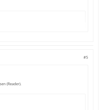
lbalken.
#5
kerliste bzw. der derzeitige Standarddrucker - und
er auszuwählen.
sen (Reader).