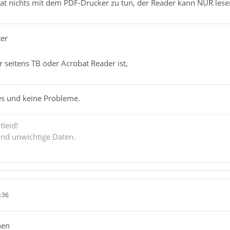
at nichts mit dem PDF-Drucker zu tun, der Reader kann NUR lesen
ter
 seitens TB oder Acrobat Reader ist,
es und keine Probleme.
tleid!
ind unwichtige Daten.
:36
hen