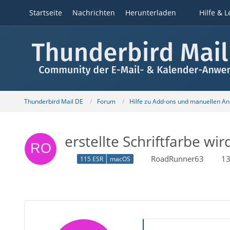
Startseite
Nachrichten
Herunterladen
Hilfe & L
Thunderbird Mail DE
Forum
Hilfe zu Add-ons und manuellen A
erstellte Schriftfarbe w
RoadRunner63
13
115 ESR
macOS