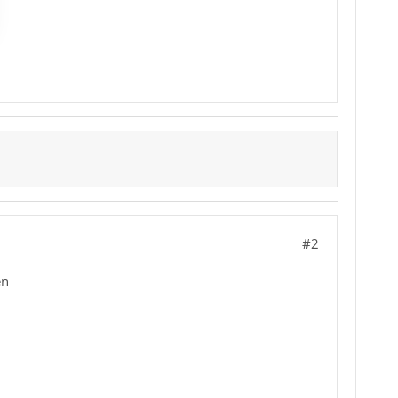
#2
en