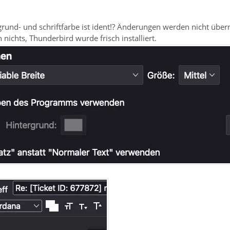
grund- und schriftfarbe ist ident!? Änderungen werden nicht üb
 nichts, Thunderbird wurde frisch installiert.