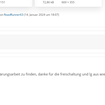
 151
72,86 kB
669 × 355
 von
RoadRunner63
(
14. Januar 2024 um 18:07
)
ärungsarbeit zu finden, danke für die freischaltung und lg aus wi