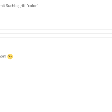
mit Suchbegriff "color"
hön!