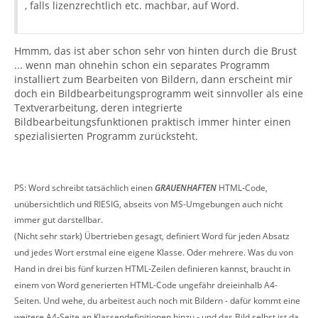
, falls lizenzrechtlich etc. machbar, auf Word.
Hmmm, das ist aber schon sehr von hinten durch die Brust
... wenn man ohnehin schon ein separates Programm
installiert zum Bearbeiten von Bildern, dann erscheint mir
doch ein Bildbearbeitungsprogramm weit sinnvoller als eine
Textverarbeitung, deren integrierte
Bildbearbeitungsfunktionen praktisch immer hinter einen
spezialisierten Programm zurücksteht.
PS: Word schreibt tatsächlich einen
GRAUENHAFTEN
HTML-Code,
unübersichtlich und RIESIG, abseits von MS-Umgebungen auch nicht
immer gut darstellbar.
(Nicht sehr stark) Übertrieben gesagt, definiert Word für jeden Absatz
und jedes Wort erstmal eine eigene Klasse. Oder mehrere. Was du von
Hand in drei bis fünf kurzen HTML-Zeilen definieren kannst, braucht in
einem von Word generierten HTML-Code ungefähr dreieinhalb A4-
Seiten. Und wehe, du arbeitest auch noch mit Bildern - dafür kommt eine
weitere A4-Seite an Klassendefinitionen hinzu - und das Bild selbst ist da