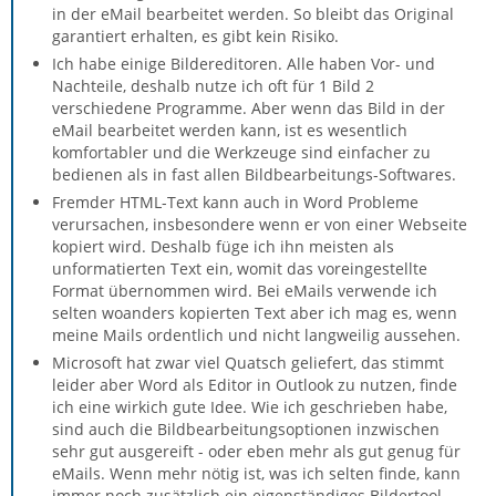
in der eMail bearbeitet werden. So bleibt das Original
garantiert erhalten, es gibt kein Risiko.
Ich habe einige Bildereditoren. Alle haben Vor- und
Nachteile, deshalb nutze ich oft für 1 Bild 2
verschiedene Programme. Aber wenn das Bild in der
eMail bearbeitet werden kann, ist es wesentlich
komfortabler und die Werkzeuge sind einfacher zu
bedienen als in fast allen Bildbearbeitungs-Softwares.
Fremder HTML-Text kann auch in Word Probleme
verursachen, insbesondere wenn er von einer Webseite
kopiert wird. Deshalb füge ich ihn meisten als
unformatierten Text ein, womit das voreingestellte
Format übernommen wird. Bei eMails verwende ich
selten woanders kopierten Text aber ich mag es, wenn
meine Mails ordentlich und nicht langweilig aussehen.
Microsoft hat zwar viel Quatsch geliefert, das stimmt
leider aber Word als Editor in Outlook zu nutzen, finde
ich eine wirkich gute Idee. Wie ich geschrieben habe,
sind auch die Bildbearbeitungsoptionen inzwischen
sehr gut ausgereift - oder eben mehr als gut genug für
eMails. Wenn mehr nötig ist, was ich selten finde, kann
immer noch zusätzlich ein eigenständiges Bildertool