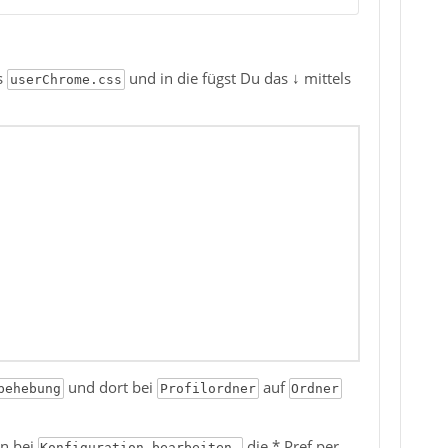
s
und in die fügst Du das ↓ mittels
userChrome.css
und dort bei
auf
behebung
Profilordner
Ordner
en bei
die * Pref per
Konfiguration bearbeiten…