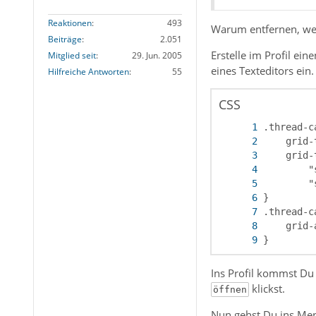
Reaktionen
493
Warum entfernen, wen
Beiträge
2.051
Erstelle im Profil e
Mitglied seit
29. Jun. 2005
eines Texteditors ein.
Hilfreiche Antworten
55
CSS
}
Ins Profil kommst D
klickst.
öffnen
Nun gehst Du ins M