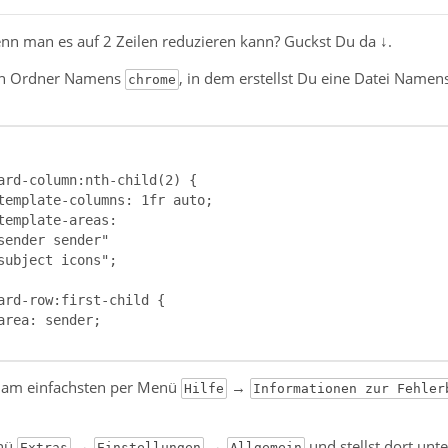
n man es auf 2 Zeilen reduzieren kann? Guckst Du da ↓.
inen Ordner Namens
, in dem erstellst Du eine Datei Namen
chrome
u am einfachsten per Menü
→
Hilfe
Informationen zur Fehler
enü
→
→
und stellst dort unt
Extras
Einstellungen
Allgemein