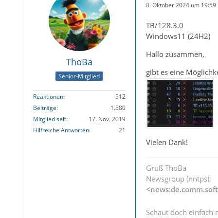
8. Oktober 2024 um 19:59
TB/128.3.0
Windows11 (24H2)
Hallo zusammen,
ThoBa
gibt es eine Möglichk
Senior-Mitglied
Reaktionen
512
Beiträge
1.580
Mitglied seit
17. Nov. 2019
Hilfreiche Antworten
21
Vielen Dank!
Gruß ThoBa
Newsgroup (nntps):
<news:de.comm.soft
Schaut doch einfach 