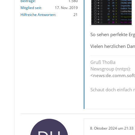
Beiträge
1.580
Mitglied seit
17. Nov. 2019
Hilfreiche Antworten
21
So sehen perfekte Er
Vielen herzlichen Dan
Gruß ThoBa
Newsgroup (nntps):
<news:de.comm.soft
Schaut doch einfach 
8. Oktober 2024 um 21:33