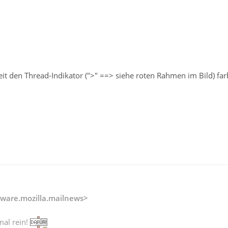
eit den Thread-Indikator (">" ==> siehe roten Rahmen im Bild) fa
ware.mozilla.mailnews>
mal rein!