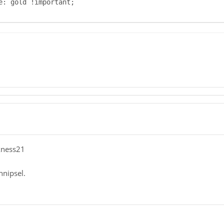
kness21
hnipsel.