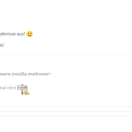
gebnisse aus!
k!
ware.mozilla.mailnews>
mal rein!