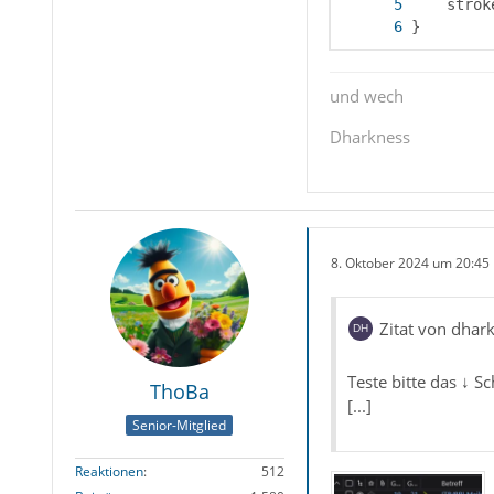
}
und wech
Dharkness
8. Oktober 2024 um 20:45
Zitat von dhar
Teste bitte das ↓ Sc
ThoBa
[...]
Senior-Mitglied
Reaktionen
512