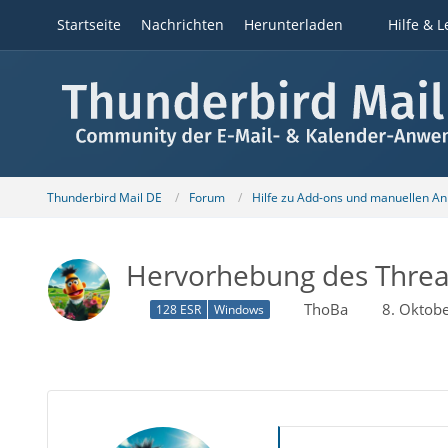
Startseite
Nachrichten
Herunterladen
Hilfe & L
Thunderbird Mail DE
Forum
Hilfe zu Add-ons und manuellen A
Hervorhebung des Thread
ThoBa
8. Oktob
128 ESR
Windows