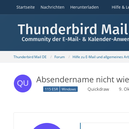
Startseite
Nachrichten
Herunterladen
Hilfe & L
Thunderbird Mail DE
Forum
Hilfe zu E-Mail und allgemeines Ar
Absendername nicht wie
Quickdraw
9. O
115 ESR
Windows