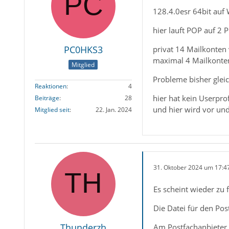
128.4.0esr 64bit au
hier lauft POP auf 2 
PC0HKS3
privat 14 Mailkonten v
maximal 4 Mailkonte
Mitglied
Probleme bisher gleic
Reaktionen
4
hier hat kein Userpro
Beiträge
28
und hier wird vor und
Mitglied seit
22. Jan. 2024
31. Oktober 2024 um 17:4
Es scheint wieder zu f
Die Datei für den Post
Thunderzh
Am Postfachanbieter 