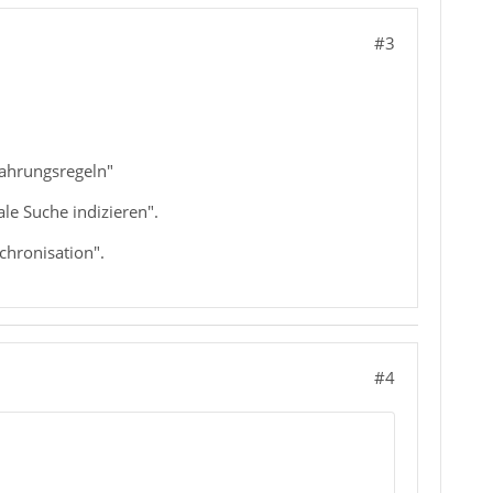
#3
wahrungsregeln"
le Suche indizieren".
chronisation".
#4