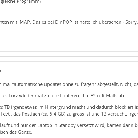
 gleiche Programm?
onten mit IMAP. Das es bei Dir POP ist hatte ich übersehen - Sorry.
8
ch mal "automatische Updates ohne zu fragen" abgestellt. Nicht, 
es kurz wieder mal zu funktionieren, d.h. F5 ruft Mails ab.
ass TB irgendetwas im Hintergrund macht und dadurch blockiert is
 evtl. das Postfach (ca. 5.4 GB) zu gross ist und TB versucht, irg
äuft und nur der Laptop in Standby versetzt wird, kamen dann be
isch das Ganze.