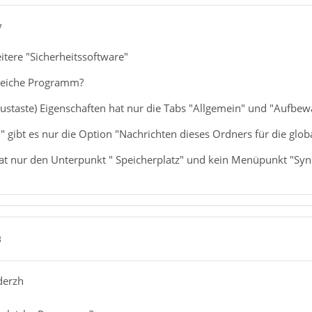
7
eitere "Sicherheitssoftware"
leiche Programm?
austaste) Eigenschaften hat nur die Tabs "Allgemein" und "Aufbe
 gibt es nur die Option "Nachrichten dieses Ordners für die globa
at nur den Unterpunkt " Speicherplatz" und kein Menüpunkt "Syn
8
derzh