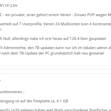
f W11P-23H
PC - ein privater, einer gehört einem Verein - Einsatz POP wegen M
erteilt auf 7 Userprofile, Verein 24 Mailkonten (von 4 Kontinente)
n
h Null, allerdings habe ich erst heute auf 128.4.0esr geupdatet
fil Adminrechte, den TB updaten kann nur ich im lokalen admin de
 nach dem TB-Update der PC grundsätzlich kalt neu gestartet
7
unktionieren...
eingang ist auf der Festplatte ca. 4.1 GB
wird's nicht gelegen haben weil Mails verschiedener Postfächer 