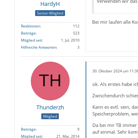
Verwenden wir das
HardyH
Senior-Mitglied
Bei mir laufen alle K
Reaktionen
112
Beiträge
523
Mitglied seit
1. Jul. 2010
Hilfreiche Antworten
3
30. Oktober 2024 um 11:3
ok. Als erstes habe i
Zwischendurch schien 
Thunderzh
Kann es evtl. sein, d
Speicherproblem, weil
Mitglied
Da bei mir TB immer l
Beiträge
9
auf einmal. Sehr kom
Mitglied seit
21. Mai. 2014