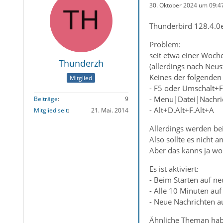
30. Oktober 2024 um 09:4
Thunderbird 128.4.0e
Problem:
seit etwa einer Woch
Thunderzh
(allerdings nach Neus
Keines der folgenden
Mitglied
- F5 oder Umschalt+
- Menu|Datei|Nachri
Beiträge
9
- Alt+D.Alt+F.Alt+A
Mitglied seit
21. Mai. 2014
Allerdings werden be
Also sollte es nicht 
Aber das kanns ja woh
Es ist aktiviert:
- Beim Starten auf n
- Alle 10 Minuten au
- Neue Nachrichten a
Ähnliche Theman habe