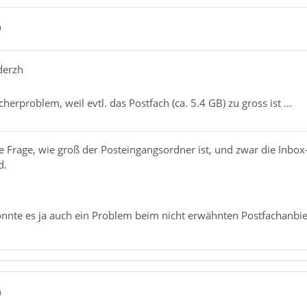
9
derzh
cherproblem, weil evtl. das Postfach (ca. 5.4 GB) zu gross ist ...
e Frage, wie groß der Posteingangsordner ist, und zwar die Inbox
d.
nte es ja auch ein Problem beim nicht erwähnten Postfachanbie
0