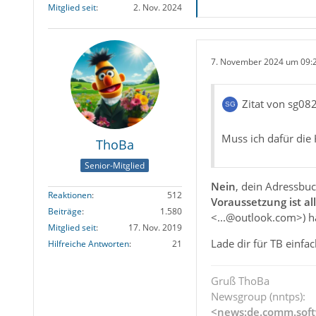
Mitglied seit
2. Nov. 2024
7. November 2024 um 09:
Zitat von sg08
Muss ich dafür die
ThoBa
Senior-Mitglied
Nein
, dein Adressbu
Reaktionen
512
Voraussetzung ist al
Beiträge
1.580
<...@outlook.com>) h
Mitglied seit
17. Nov. 2019
Lade dir für TB einf
Hilfreiche Antworten
21
Gruß ThoBa
Newsgroup (nntps):
<news:de.comm.soft