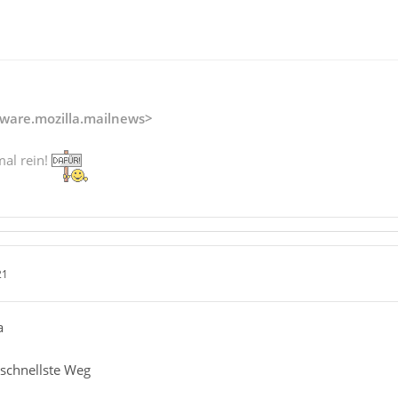
ware.mozilla.mailnews>
mal rein!
21
a
 schnellste Weg