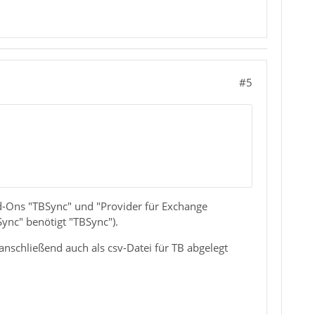
#5
d-Ons "TBSync" und "Provider für Exchange
ync" benötigt "TBSync").
nschließend auch als csv-Datei für TB abgelegt