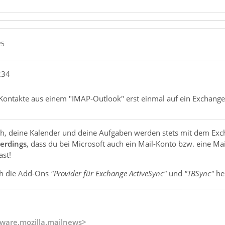
25
234
 Kontakte aus einem "IMAP-Outlook" erst einmal auf ein Exchange
ch, deine Kalender und deine Aufgaben werden stets mit dem Exch
lerdings
, dass du bei Microsoft auch ein Mail-Konto bzw. eine Ma
ast!
ach die Add-Ons
"Provider für Exchange ActiveSync"
und
"TBSync"
he
ware.mozilla.mailnews>