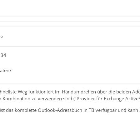
55
234
raten?
chnellste Weg funktioniert im Handumdrehen über die beiden Ad
n Kombination zu verwenden sind ("Provider für Exchange ActiveS
ist das komplette Outlook-Adressbuch in TB verfügbar und kann a