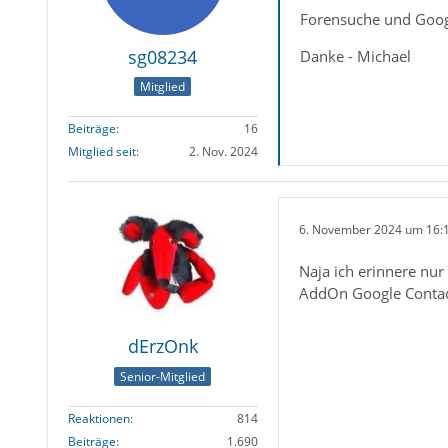
Forensuche und Googl
sg08234
Danke - Michael
Mitglied
Beiträge
16
Mitglied seit
2. Nov. 2024
6. November 2024 um 16:
Naja ich erinnere nu
AddOn Google Contact
dErzOnk
Senior-Mitglied
Reaktionen
814
Beiträge
1.690