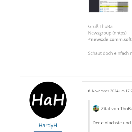
Gruß ThoBa
Newsgroup (nntps):
<news:de.comm.soft
Schaut doch einfach 
6. November 2024 um 17:
Zitat von ThoB
Der einfachste und
HardyH