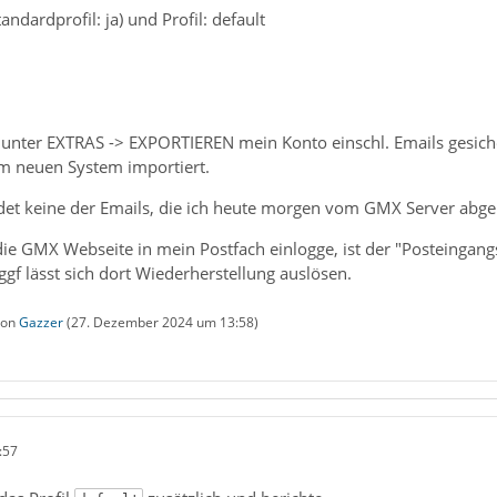
tandardprofil: ja) und Profil: default
 unter EXTRAS -> EXPORTIEREN mein Konto einschl. Emails gesicher
m neuen System importiert.
ndet keine der Emails, die ich heute morgen vom GMX Server abge
ie GMX Webseite in mein Postfach einlogge, ist der "Posteingangs
ggf lässt sich dort Wiederherstellung auslösen.
 von
Gazzer
(
27. Dezember 2024 um 13:58
)
:57