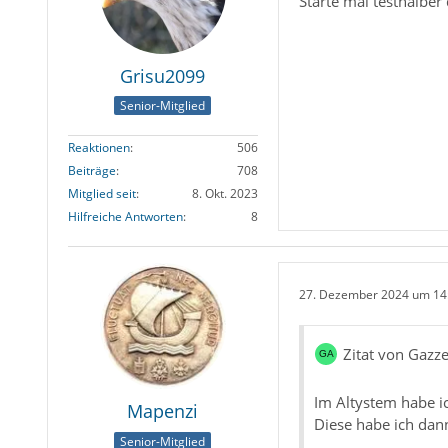
Starte mal testhalber 
Grisu2099
Senior-Mitglied
Reaktionen
506
Beiträge
708
Mitglied seit
8. Okt. 2023
Hilfreiche Antworten
8
27. Dezember 2024 um 14
Zitat von Gazze
Im Altystem habe i
Mapenzi
Diese habe ich dan
Senior-Mitglied