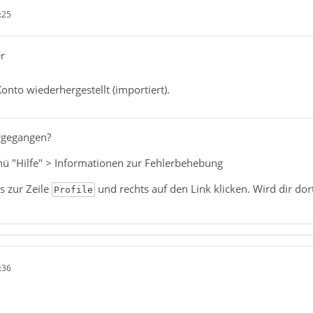
:25
r
nto wiederhergestellt (importiert).
rgegangen?
nü "Hilfe" > Informationen zur Fehlerbehebung
s zur Zeile
und rechts auf den Link klicken. Wird dir dort
Profile
:36