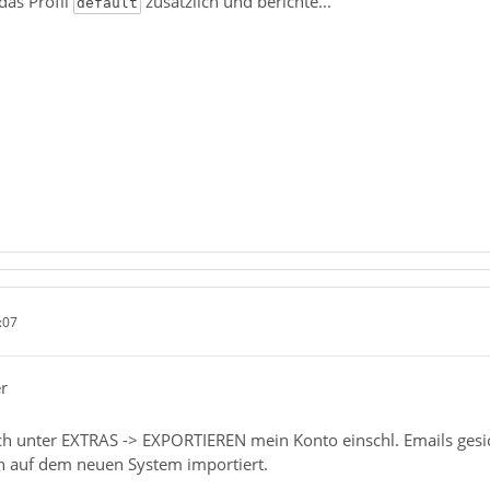
das Profil
zusätzlich und berichte...
default
:07
r
ch unter EXTRAS -> EXPORTIEREN mein Konto einschl. Emails gesich
n auf dem neuen System importiert.