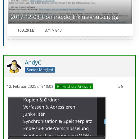
2017-12-08_t-online.de_Inklusivnutzer.jpg
163,29 kB
871 × 843
AndyC
Senior-Mitglied
#6
12. Februar 2025 um 10:03
Hilfreichste Antwort