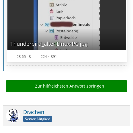
Thunderbird_alter Linux-PC.jpg
23,65 kB
224 × 391
Zur hilfreichsten Antwort springen
Drachen
Senior-Mitglied