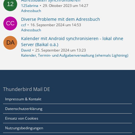
12Sabrina
29. Oktober 2023 um 14:27
Adressbuch
Diverse Probleme mit dem Adressbuch
ccf
16. September 2024 um 14:53
Adressbuch
Kalender mit Android synchronisieren - lokal ohne
Server (Baikal o.ä.)
David
25. September 2024 um 13:23
Kalender, Termin- und Aufgabenverwaltung (ehemals Lightning)
Thunderbird Mail DE
Impressum & Kontakt
Datenschutzerklärung
Einsatz von Cookies
Nutzungsbedingungen