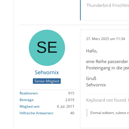
Thunderbird Frischli
27. März 2025 um 11:34
Hallo,
eine Reihe passender
Posteingang in die jew
Sehvornix
Gruß
Senior-Mitglied
Sehvornix
Reaktionen
915
Keyboard not found. P
Beiträge
2.619
Mitglied seit
6. Jul. 2017
Einmal editiert, zuletzt 
Hilfreiche Antworten
40