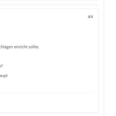
#4
hlägen einricht sollte.
n?
haupt