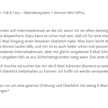
n 128.8.1esr, • Betriebssystem + Version Win10Pro,
meln sich Internetadressen an die ich, wenn ich sie öfters benöti
le abspeichere. Dazu kann es schon mal sein, daß ich für eine Int
-Mail Eingang einen besseren Überblick habe. Man kann leicht de
e (Konto) laufen läßt, und mir ist es auch leider schon mal pass
iedenen Internetadressen, aber mit gleich vergebener E-Mail Adre
vergeben falls es aus Sicherheitsgründen nötig wäre. Das artet d
ch möchte versuchen bei mir die E-Mail Adressen (Konten) so wei
Überblick beibehalten zu können. Ich hoffe ich werde verstande
 so vor um eine gewisse Ordnung und Überblick mit wenig E-Mail
ingen?