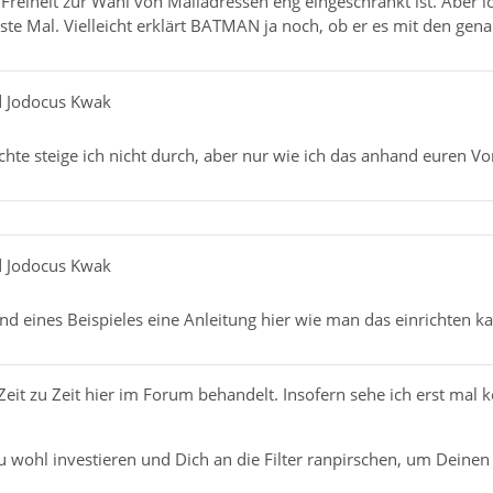
e Freiheit zur Wahl von Mailadressen eng eingeschränkt ist. Aber 
erste Mal. Vielleicht erklärt BATMAN ja noch, ob er es mit den gen
ed Jodocus Kwak
ichte steige ich nicht durch, aber nur wie ich das anhand euren Vor
ed Jodocus Kwak
nd eines Beispieles eine Anleitung hier wie man das einrichten k
it zu Zeit hier im Forum behandelt. Insofern sehe ich erst mal k
u wohl investieren und Dich an die Filter ranpirschen, um Deine