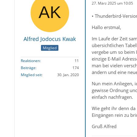
27. März 2025 um 10:05
• Thunderbird-Versio
Hallo erstmal,
Alfred Jodocus Kwak
Im Laufe der Zeit sam
übersichtlichen Tabel
Mitglied
vergebe um so beim E
einzige E-Mail Adress
Reaktionen
11
man bei vielen versch
Beiträge
174
ändern und eine neue 
Mitglied seit
30. Jan. 2020
Nun mein Anliegen, i
gewisse Ordnung und 
einfach nachfragen.
Wie geht ihr denn da
Eingängen rein zu br
Gruß Alfred