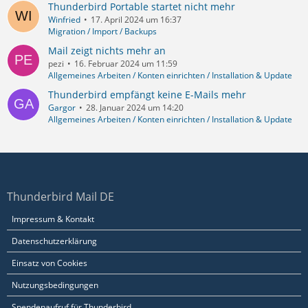
Thunderbird Portable startet nicht mehr
Winfried
17. April 2024 um 16:37
Migration / Import / Backups
Mail zeigt nichts mehr an
pezi
16. Februar 2024 um 11:59
Allgemeines Arbeiten / Konten einrichten / Installation & Update
Thunderbird empfängt keine E-Mails mehr
Gargor
28. Januar 2024 um 14:20
Allgemeines Arbeiten / Konten einrichten / Installation & Update
Thunderbird Mail DE
Impressum & Kontakt
Datenschutzerklärung
Einsatz von Cookies
Nutzungsbedingungen
Spendenaufruf für Thunderbird