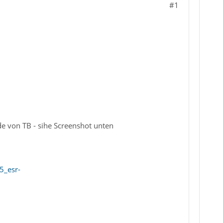
#1
e von TB - sihe Screenshot unten
5_esr-