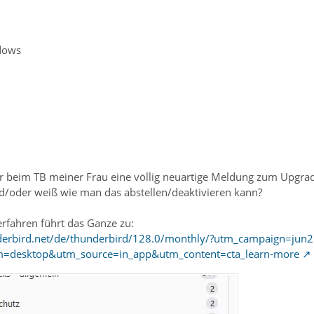
dows
 beim TB meiner Frau eine völlig neuartige Meldung zum Upgrad
/oder weiß wie man das abstellen/deaktivieren kann?
erfahren führt das Ganze zu:
nderbird.net/de/thunderbird/128.0/monthly/?utm_campaign=jun2
=desktop&utm_source=in_app&utm_content=cta_learn-more