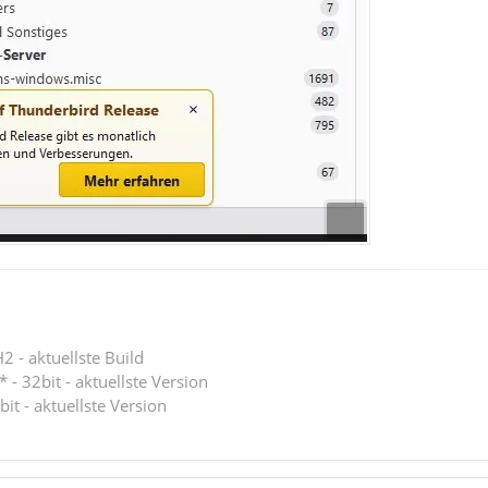
 - aktuellste Build
 - 32bit - aktuellste Version
bit - aktuellste Version