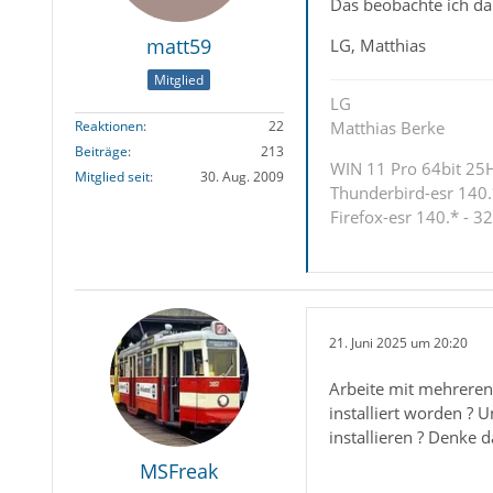
Das beobachte ich da
matt59
LG, Matthias
Mitglied
LG
Reaktionen
22
Matthias Berke
Beiträge
213
WIN 11 Pro 64bit 25H2
Mitglied seit
30. Aug. 2009
Thunderbird-esr 140.*
Firefox-esr 140.* - 32
21. Juni 2025 um 20:20
Arbeite mit mehreren
installiert worden ?
installieren ? Denke 
MSFreak