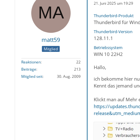
21. Juni 2025 um 19:29
Thunderbird-Produkt
Thunderbird für Win
Thunderbird-Version
128.11.1
matt59
Betriebssystem
Mitglied
WIN 10 22H2
Reaktionen
22
Hallo,
Beiträge
213
Mitglied seit
30. Aug. 2009
ich bekomme hier nur
Kennt das jemand und
Klickt man auf Mehr 
https://updates.thu
release&utm_medium