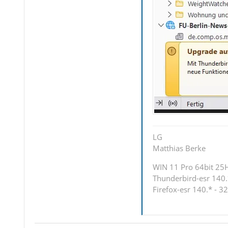
LG
Matthias Berke
WIN 11 Pro 64bit 25H2
Thunderbird-esr 140.*
Firefox-esr 140.* - 32