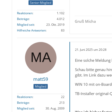
Senior-Mitglied
Reaktionen
1.102
Beiträge
4.012
Gruß Micha
Mitglied seit
23. Okt. 2019
Hilfreiche Antworten
83
21. Juni 2025 um 20:28
Eine solche Meldung 
Schau bitte genau hin
gibt. Im Link dazu we
matt59
WIN 10 mit on-Board
Mitglied
TB-Installer original
Reaktionen
22
Beiträge
213
Mitglied seit
30. Aug. 2009
Was ich bisher festg