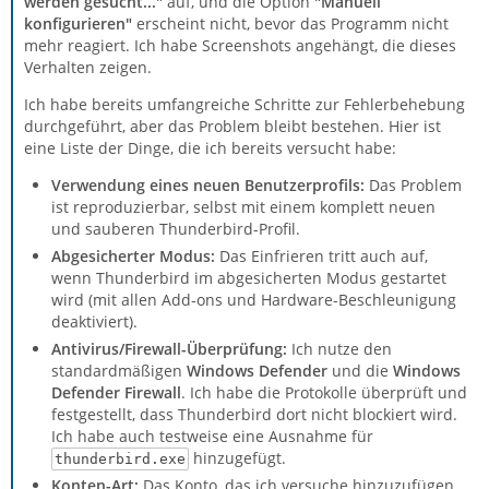
werden gesucht..."
auf, und die Option
"Manuell
konfigurieren"
erscheint nicht, bevor das Programm nicht
mehr reagiert. Ich habe Screenshots angehängt, die dieses
Verhalten zeigen.
Ich habe bereits umfangreiche Schritte zur Fehlerbehebung
durchgeführt, aber das Problem bleibt bestehen. Hier ist
eine Liste der Dinge, die ich bereits versucht habe:
Verwendung eines neuen Benutzerprofils:
Das Problem
ist reproduzierbar, selbst mit einem komplett neuen
und sauberen Thunderbird-Profil.
Abgesicherter Modus:
Das Einfrieren tritt auch auf,
wenn Thunderbird im abgesicherten Modus gestartet
wird (mit allen Add-ons und Hardware-Beschleunigung
deaktiviert).
Antivirus/Firewall-Überprüfung:
Ich nutze den
standardmäßigen
Windows Defender
und die
Windows
Defender Firewall
. Ich habe die Protokolle überprüft und
festgestellt, dass Thunderbird dort nicht blockiert wird.
Ich habe auch testweise eine Ausnahme für
hinzugefügt.
thunderbird.exe
Konten-Art:
Das Konto, das ich versuche hinzuzufügen,