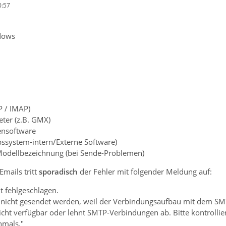
0:57
dows
P / IMAP)
ter (z.B. GMX)
rensoftware
bssystem-intern/Externe Software)
dellbezeichnung (bei Sende-Problemen)
mails tritt
sporadisch
der Fehler mit folgender Meldung auf:
t fehlgeschlagen.
 nicht gesendet werden, weil der Verbindungsaufbau mit dem SMT
icht verfügbar oder lehnt SMTP-Verbindungen ab. Bitte kontrolli
hmals."