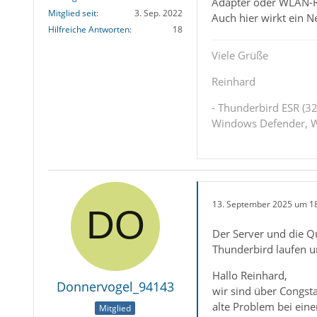
Adapter oder WLAN-R
Mitglied seit
3. Sep. 2022
Auch hier wirkt ein 
Hilfreiche Antworten
18
Viele Grüße
Reinhard
- Thunderbird ESR (32
Windows Defender, W
13. September 2025 um 1
Der Server und die Qu
Thunderbird laufen un
Hallo Reinhard,
Donnervogel_94143
wir sind über Congsta
alte Problem bei eine
Mitglied