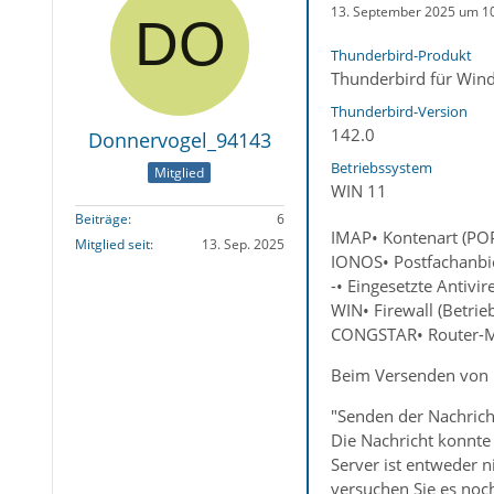
13. September 2025 um 1
Thunderbird-Produkt
Thunderbird für Win
Thunderbird-Version
142.0
Donnervogel_94143
Betriebssystem
Mitglied
WIN 11
Beiträge
6
IMAP• Kontenart (PO
Mitglied seit
13. Sep. 2025
IONOS• Postfachanbie
-• Eingesetzte Antivi
WIN• Firewall (Betrie
CONGSTAR• Router-Mo
Beim Versenden von E
"Senden der Nachrich
Die Nachricht konnte
Server ist entweder n
versuchen Sie es noc