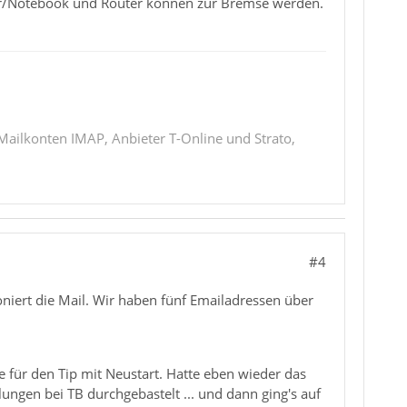
r/Notebook und Router können zur Bremse werden.
 Mailkonten IMAP, Anbieter T-Online und Strato,
#4
oniert die Mail. Wir haben fünf Emailadressen über
ke für den Tip mit Neustart. Hatte eben wieder das
lungen bei TB durchgebastelt ... und dann ging's auf