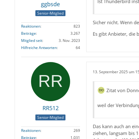
Ist Thunderbird ins
ggbsde
Senior-Mitglied
Sicher nicht. Wenn de
Reaktionen
823
Es gibt Anbieter, die
Beiträge
3.267
Mitglied seit
3. Nov. 2023
Hilfreiche Antworten
64
13. September 2025 um 1
Zitat von Don
weil der Verbindun
RR512
Senior-Mitglied
Das kann auch an eine
Reaktionen
269
ziehen, langsam bis 1
Beiträge
1.031