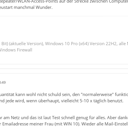
epeater/WLAN-Access-Points auf der Strecke zwischen Compute
Neustart manchmal Wunder.
 Bit) (aktuelle Version), Windows 10 Pro (x64) Version 22H2, alle
indows Firewall
8:49
antität kann wohl nicht schuld sein, den "normalerweise" funkti
d jede wird, wenn überhaupt, vielleicht 5-10 x täglich benutzt.
r am Netz und das ist laut Test schnell genug für alles. Aber dan
r Emailadresse meiner Frau (mit WIN 10). Wieder alle Mail-Einstel