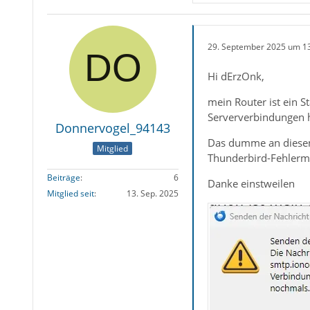
29. September 2025 um 1
Hi dErzOnk,
mein Router ist ein S
Serververbindungen h
Donnervogel_94143
Das dumme an diesem P
Mitglied
Thunderbird-Fehlerme
Beiträge
6
Danke einstweilen
Mitglied seit
13. Sep. 2025