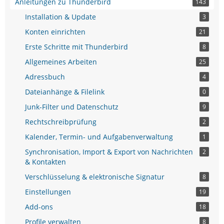
Anleitungen zu Thunderbird
143
Installation & Update
3
Konten einrichten
21
Erste Schritte mit Thunderbird
8
Allgemeines Arbeiten
25
Adressbuch
4
Dateianhänge & Filelink
0
Junk-Filter und Datenschutz
9
Rechtschreibprüfung
2
Kalender, Termin- und Aufgabenverwaltung
1
Synchronisation, Import & Export von Nachrichten
2
& Kontakten
Verschlüsselung & elektronische Signatur
8
Einstellungen
19
Add-ons
18
Profile verwalten
8