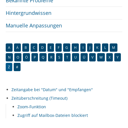
Bekannte Probleme
Hintergrundwissen
Manuelle Anpassungen
A
Ä
B
C
D
E
F
G
H
I
J
K
L
M
N
O
Ö
P
Q
R
S
T
U
Ü
V
W
X
Y
Z
#
Zeitangabe bei "Datum" und "Empfangen"
Zeitüberschreitung (Timeout)
Zoom-Funktion
Zugriff auf Mailbox-Dateien blockiert