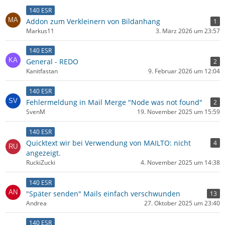
140 ESR
Addon zum Verkleinern von Bildanhang
1
Markus11
3. März 2026 um 23:57
140 ESR
General - REDO
2
Kanitfastan
9. Februar 2026 um 12:04
140 ESR
Fehlermeldung in Mail Merge "Node was not found"
2
SvenM
19. November 2025 um 15:59
140 ESR
Quicktext wir bei Verwendung von MAILTO: nicht
4
angezeigt.
RuckiZucki
4. November 2025 um 14:38
140 ESR
"Später senden" Mails einfach verschwunden
13
Andrea
27. Oktober 2025 um 23:40
140 ESR