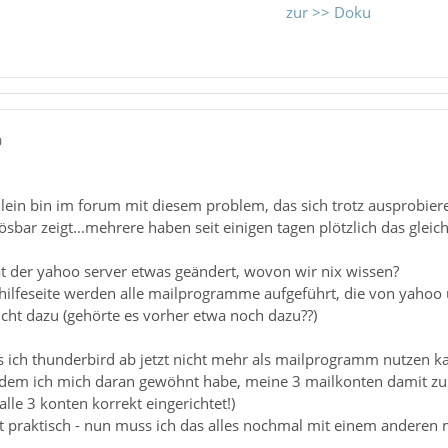
zur >> Doku
0
allein bin im forum mit diesem problem, das sich trotz ausprobiere
ösbar zeigt...mehrere haben seit einigen tagen plötzlich das glei
t der yahoo server etwas geändert, wovon wir nix wissen?
hilfeseite werden alle mailprogramme aufgeführt, die von yahoo 
cht dazu (gehörte es vorher etwa noch dazu??)
ss ich thunderbird ab jetzt nicht mehr als mailprogramm nutzen k
hdem ich mich daran gewöhnt habe, meine 3 mailkonten damit zu 
alle 3 konten korrekt eingerichtet!)
t praktisch - nun muss ich das alles nochmal mit einem andere