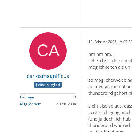
12. Februar 2008 um 09:3
hm hm hm...
sehe, dass ich nicht 
möglichkeiten als unl
....
carlosmagnificus
so möglicherweise ha
Junior-Mitglied
auf den yahoo online
thunderbird gehört ni
Beiträge
3
Mitglied seit
8. Feb. 2008
sieht also so aus, da
äergerlich geng, nac
(und ja doch: ich hab 
thunderbird war rech
in angriff nehmen