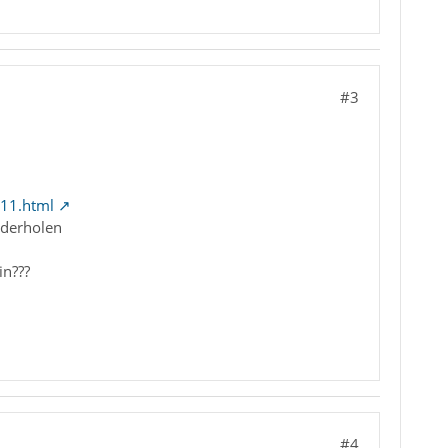
#3
-11.html
ederholen
in???
#4