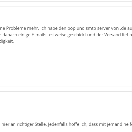
1
keine Probleme mehr. Ich habe den pop und smtp server von .de a
danach einige E-mails testweise geschickt und der Versand lief 
igkeit.
6
e hier an richtiger Stelle. Jedenfalls hoffe ich, dass mit jemand he