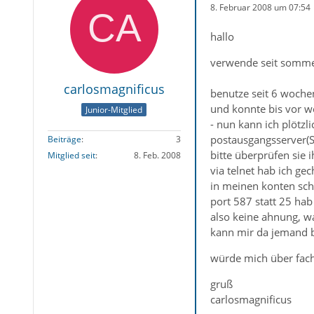
8. Februar 2008 um 07:54
hallo
verwende seit sommer 
carlosmagnificus
benutze seit 6 woche
und konnte bis vor 
Junior-Mitglied
- nun kann ich plötzl
postausgangsserver(SM
Beiträge
3
bitte überprüfen sie 
Mitglied seit
8. Feb. 2008
via telnet hab ich g
in meinen konten sche
port 587 statt 25 hab
also keine ahnung, w
kann mir da jemand bi
würde mich über fac
gruß
carlosmagnificus