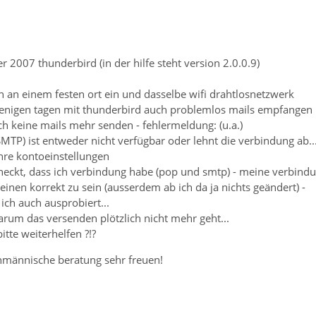
2007 thunderbird (in der hilfe steht version 2.0.0.9)
n an einem festen ort ein und dasselbe wifi drahtlosnetzwerk
wenigen tagen mit thunderbird auch problemlos mails empfangen
ich keine mails mehr senden - fehlermeldung: (u.a.)
TP) ist entweder nicht verfügbar oder lehnt die verbindung ab..
ihre kontoeinstellungen
echeckt, dass ich verbindung habe (pop und smtp) - meine verbin
inen korrekt zu sein (ausserdem ab ich da ja nichts geändert) -
 ich auch ausprobiert...
arum das versenden plötzlich nicht mehr geht...
tte weiterhelfen ?!?
hmännische beratung sehr freuen!