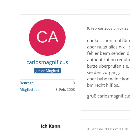
9. Februar 2008 um 07:23
danke schon mal für 
aber nutzt alles nix 
fehler beim senden de
authentication require
carlosmagnificus
butte überprüfen sie
Junior-Mitglied
sie den vorgang.
aber habe meine konte
Beiträge
3
bin recht hilflos...
Mitglied seit
8. Feb. 2008
gruß carlosmagnificu
9. Februar 2008 um 17:28