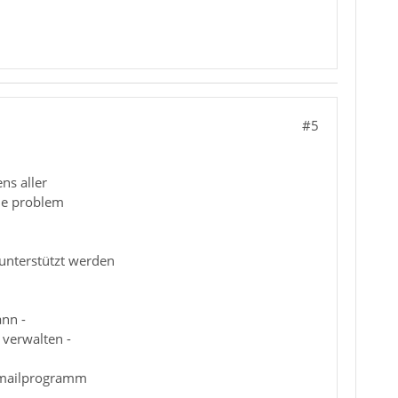
#5
ns aller
che problem
unterstützt werden
ann -
verwalten -
n mailprogramm