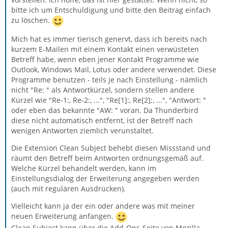
bitte ich um Entschuldigung und bitte den Beitrag einfach
zu löschen.
Mich hat es immer tierisch genervt, dass ich bereits nach
kurzem E-Mailen mit einem Kontakt einen verwüsteten
Betreff habe, wenn eben jener Kontakt Programme wie
Outlook, Windows Mail, Lotus oder andere verwendet. Diese
Programme benutzen - teils je nach Einstellung - nämlich
nicht "Re: " als Antwortkürzel, sondern stellen andere
Kürzel wie "Re-1:, Re-2:, ...", "Re[1]:, Re[2];, ...", "Antwort: "
oder eben das bekannte "AW: " voran. Da Thunderbird
diese nicht automatisch entfernt, ist der Betreff nach
wenigen Antworten ziemlich verunstaltet.
Die Extension Clean Subject behebt diesen Missstand und
räumt den Betreff beim Antworten ordnungsgemäß auf.
Welche Kürzel behandelt werden, kann im
Einstellungsdialog der Erweiterung angegeben werden
(auch mit regulären Ausdrücken).
Vielleicht kann ja der ein oder andere was mit meiner
neuen Erweiterung anfangen.
Clean Subject kann über die Add-Ons-Seite von Mozilla