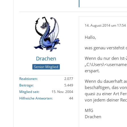
14. August 2014 um 17:54
Hallo,
was genau verstehst 
Drachen
Wenn du nur den Ist-Z
„C:\Users\<username
Senior-Mitglied
erspart.
Reaktionen
2.077
Wenn du dauerhaft auf
Beiträge
5.449
beschäftigen, das von
Mitglied seit
15. Nov. 2004
quasi zu einer Art Fe
Hilfreiche Antworten
44
von jedem deiner Rec
MfG
Drachen