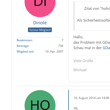
Zitat von "hoh
Als Sicherheitssoft
Dinole
Senior-Mitglied
Hallo,
Reaktionen
7
das Problem mit GData
Beiträge
736
Schau mal in der
GDa
Mitglied seit
10. Apr. 2007
Viele Grüße
Michael
16. August 2014 um 14:06
Hi,