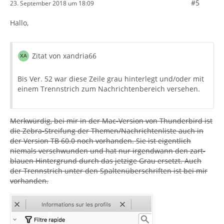
#5
23. September 2018 um 18:09
Hallo,
Zitat von xandria66
Bis Ver. 52 war diese Zeile grau hinterlegt und/oder mit
einem Trennstrich zum Nachrichtenbereich versehen.
Merkwürdig, bei mir in der Mac-Version von Thunderbird ist
die Zebra-Streifung der Themen/Nachrichtenliste auch in
der Version TB 60.0 noch vorhanden. Sie ist eigentlich
niemals verschwunden und hat nur irgendwann den zart-
blauen Hintergrund durch das jetzige Grau ersetzt. Auch
der Trennstrich unter den Spaltenüberschriften ist bei mir
vorhanden.