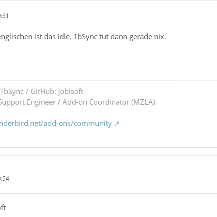
0:51
 englischen ist das idle. TbSync tut dann gerade nix.
 TbSync / GitHub: jobisoft
upport Engineer / Add-on Coordinator (MZLA)
underbird.net/add-ons/community
0:54
ft