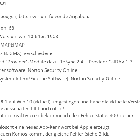
0:31
beugen, bitten wir um folgende Angaben:
ion: 68.1
Version: win 10 64bit 1903
 IMAP):IMAP
(z.B. GMX): verschiedene
nd "Provider"-Module dazu: TbSync 2.4 + Provider CalDAV 1.3
irensoftware: Norton Security Online
ssystem-intern/Externe Software): Norton Security Online
68.1 auf Win 10 (aktuell) umgestiegen und habe die aktuelle Ver
e ausschalten hilft auch nicht!
to zu reaktivieren bekomme ich den Fehler Status:400 zurück.
elöscht eine neues App-Kennwort bei Apple erzeugt,
euen Kontos kommt der gleiche Fehler (siehe Bild).