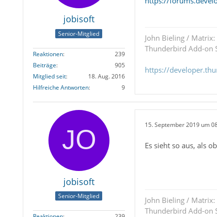
https://forums.deve
jobisoft
Senior-Mitglied
John Bieling / Matrix:
Thunderbird Add-on S
Reaktionen
239
Beiträge
905
https://developer.th
Mitglied seit
18. Aug. 2016
Hilfreiche Antworten
9
15. September 2019 um 0
Es sieht so aus, als o
jobisoft
Senior-Mitglied
John Bieling / Matrix:
Thunderbird Add-on S
Reaktionen
239