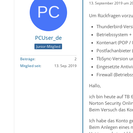
13. September 2019 um 2
Um Rückfragen vorzu
Thunderbird-Vers
Betriebssystem + 
PCUser_de
Kontenart (POP /
Junior-Mitglied
Postfachanbieter 
TbSync-Version u
Beiträge
2
Mitglied seit
13. Sep. 2019
Eingesetzte Antiv
Firewall (Betrieb
Hallo,
ich bin heute auf TB 
Norton Security Onlin
Beim Versuch das Kon
Ich habe das Konto g
Beim Anlegen eines n