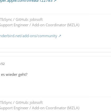
loper.apple.com/thread/122785
 TbSync / GitHub: jobisoft
upport Engineer / Add-on Coordinator (MZLA)
underbird.net/add-ons/community
8:52
b es wieder geht?
 TbSync / GitHub: jobisoft
upport Engineer / Add-on Coordinator (MZLA)