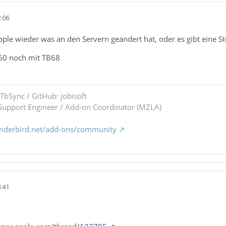
2:06
Apple wieder was an den Servern geändert hat, oder es gibt eine St
60 noch mit TB68
 TbSync / GitHub: jobisoft
upport Engineer / Add-on Coordinator (MZLA)
underbird.net/add-ons/community
3:41