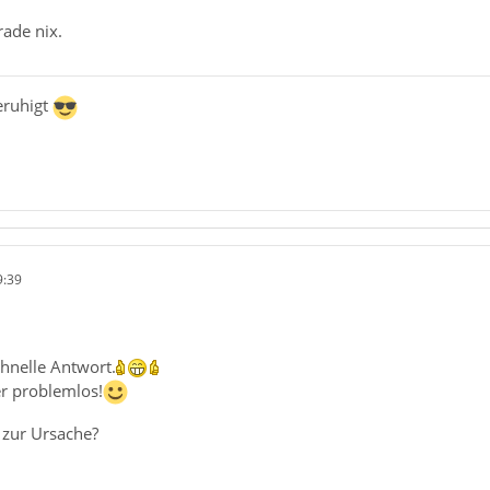
rade nix.
beruhigt
9:39
chnelle Antwort.
er problemlos!
 zur Ursache?