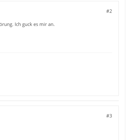
#2
örung. Ich guck es mir an.
#3