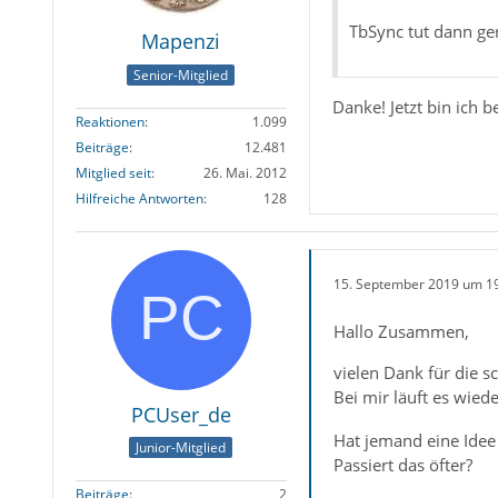
TbSync tut dann ge
Mapenzi
Senior-Mitglied
Danke! Jetzt bin ich 
Reaktionen
1.099
Beiträge
12.481
Mitglied seit
26. Mai. 2012
Hilfreiche Antworten
128
15. September 2019 um 1
Hallo Zusammen,
vielen Dank für die s
Bei mir läuft es wied
PCUser_de
Hat jemand eine Idee
Junior-Mitglied
Passiert das öfter?
Beiträge
2