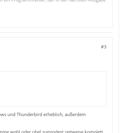
#3
dows und Thunderbird erheblich, außerdem
amme wohl oder übel zumindest zeitweise komplett