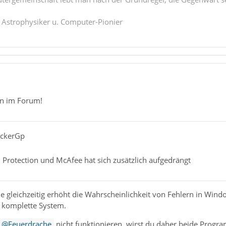
. Astrophysiker u. Computer-Pionier
n im Forum!
ickerGp
Protection und McAfee hat sich zusätzlich aufgedrängt
 gleichzeitig erhöht die Wahrscheinlichkeit von Fehlern in Win
 komplette System.
Feuerdrache
nicht funktionieren, wirst du daher beide Progr