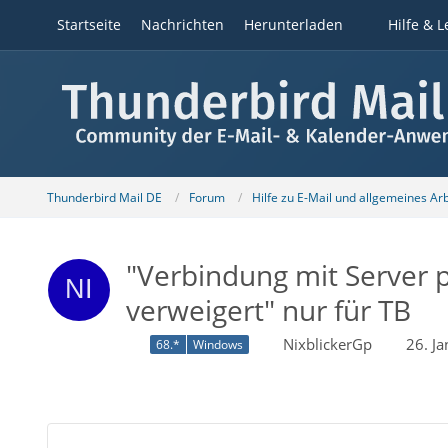
Startseite
Nachrichten
Herunterladen
Hilfe & L
Thunderbird Mail DE
Forum
Hilfe zu E-Mail und allgemeines Ar
"Verbindung mit Server 
verweigert" nur für TB
NixblickerGp
26. J
68.*
Windows