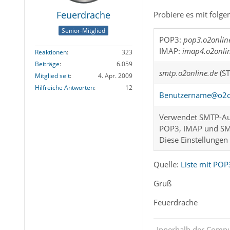
Feuerdrache
Probiere es mit folge
Senior-Mitglied
POP3:
pop3.o2onlin
IMAP:
imap4.o2onli
Reaktionen
323
Beiträge
6.059
smtp.o2online.de
(ST
Mitglied seit
4. Apr. 2009
Hilfreiche Antworten
12
Benutzername@o2o
Verwendet SMTP-Aut
POP3, IMAP und SMT
Diese Einstellungen
Quelle:
Liste mit PO
Gruß
Feuerdrache
„Innerhalb der Compu