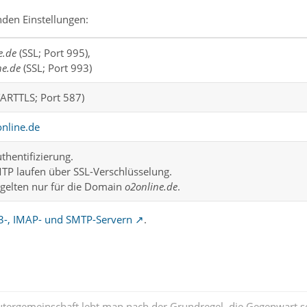
nden Einstellungen:
e.de
(SSL; Port 995),
ne.de
(SSL; Port 993)
ARTTLS; Port 587)
nline.de
hentifizierung.
P laufen über SSL-Verschlüsselung.
 gelten nur für die Domain
o2online.de
.
P3-, IMAP- und SMTP-Servern
.
tergemeinschaft lebt man nach der Grundregel, die Gegenwart se