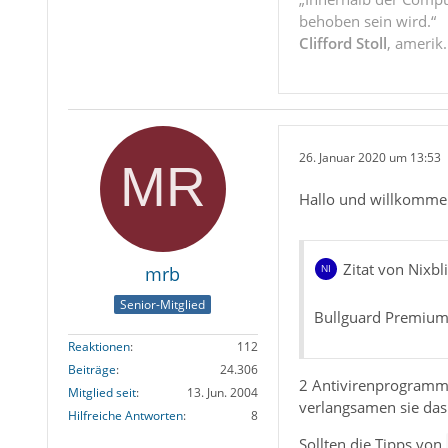
behoben sein wird.“
Clifford Stoll
, amerik
26. Januar 2020 um 13:53
Hallo und willkomme
Zitat von Nixbl
mrb
Senior-Mitglied
Bullguard Premium 
Reaktionen
112
Beiträge
24.306
2 Antivirenprogramme
Mitglied seit
13. Jun. 2004
verlangsamen sie das
Hilfreiche Antworten
8
Sollten die Tipps von