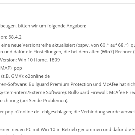
beugen, bitten wir um folgende Angaben:
on: 68.4.2
eine neue Versionsreihe aktualisiert (bspw. von 60.* auf 68.*): q
und dafür die Einstellungen, die bei dem alten (Win7) Rechner (T
 Version: Win 10 Home, 1809
 IMAP): pop
 (z.B. GMX): o2online.de
iren-Software: Bullguard Premium Protection und McAfee hat sich
ssystem-intern/Externe Software): BullGuard Firewall; McAfee Fire
eichnung (bei Sende-Problemen):
er pop.o2online.de fehlgeschlagen; die Verbindung wurde verweig
einen neuen PC mit Win 10 in Betrieb genommen und dafür die Ein