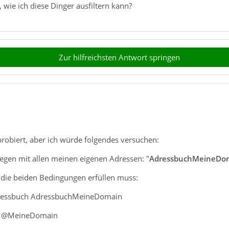
 wie ich diese Dinger ausfiltern kann?
Zur hilfreichsten Antwort springen
probiert, aber ich würde folgendes versuchen:
legen mit allen meinen eigenen Adressen: "
AdressbuchMeineDo
er die beiden Bedingungen erfüllen muss:
 Adressbuch AdressbuchMeineDomain
lt @MeineDomain