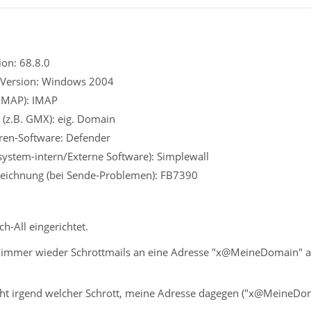
on: 68.8.0
 Version: Windows 2004
 IMAP): IMAP
 (z.B. GMX): eig. Domain
iren-Software: Defender
ssystem-intern/Externe Software): Simplewall
eichnung (bei Sende-Problemen): FB7390
-All eingerichtet.
mer wieder Schrottmails an eine Adresse "x@MeineDomain" an, d
ht irgend welcher Schrott, meine Adresse dagegen ("x@MeineDom