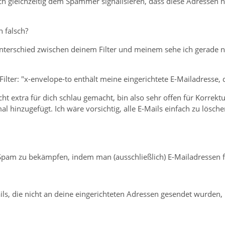
 gleichzeitig dem Spammer signalisieren, dass diese Adressen ni
h falsch?
terschied zwischen deinem Filter und meinem sehe ich gerade nic
ilter: "x-envelope-to enthält meine eingerichtete E-Mailadresse,
icht extra für dich schlau gemacht, bin also sehr offen für Korrek
hinzugefügt. Ich wäre vorsichtig, alle E-Mails einfach zu lösche
Spam zu bekämpfen, indem man (ausschließlich) E-Mailadressen filte
ls, die nicht an deine eingerichteten Adressen gesendet wurden, 