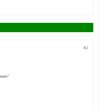
#2
main
"