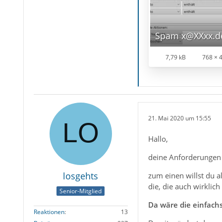
Spam x@XXxx.d
7,79 kB
768 × 
21. Mai 2020 um 15:55
Hallo,
deine Anforderungen 
losgehts
zum einen willst du 
die, die auch wirklic
Senior-Mitglied
Da wäre die einfachs
Reaktionen
13