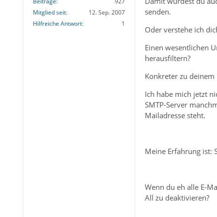
Damit würdest du auch
Beiträge
927
senden.
Mitglied seit
12. Sep. 2007
Hilfreiche Antwort
1
Oder verstehe ich dic
Einen wesentlichen Un
herausfiltern?
Konkreter zu deinem F
Ich habe mich jetzt n
SMTP-Server manchmal 
Mailadresse steht.
Meine Erfahrung ist: 
Wenn du eh alle E-Mai
All zu deaktivieren?