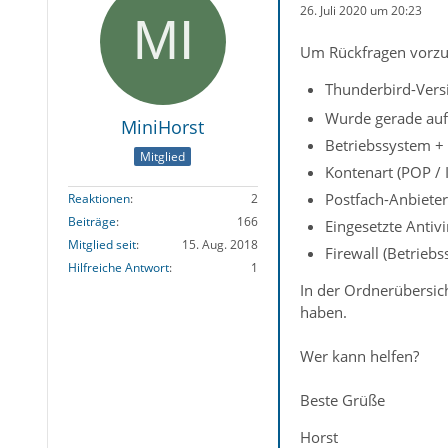
26. Juli 2020 um 20:23
Um Rückfragen vorzu
Thunderbird-Versi
Wurde gerade auf 
MiniHorst
Betriebssystem +
Mitglied
Kontenart (POP /
Postfach-Anbiete
Reaktionen
2
Beiträge
166
Eingesetzte Antiv
Mitglied seit
15. Aug. 2018
Firewall (Betrieb
Hilfreiche Antwort
1
In der Ordnerübersic
haben.
Wer kann helfen?
Beste Grüße
Horst