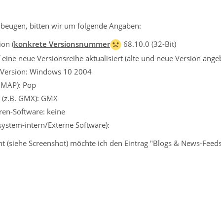
beugen, bitten wir um folgende Angaben:
on (
konkrete Versionsnummer
68.10.0 (32-Bit)
eine neue Versionsreihe aktualisiert (alte und neue Version ange
 Version: Windows 10 2004
 IMAP): Pop
r (z.B. GMX): GMX
iren-Software: keine
ssystem-intern/Externe Software):
ht (siehe Screenshot) möchte ich den Eintrag "Blogs & News-Fee