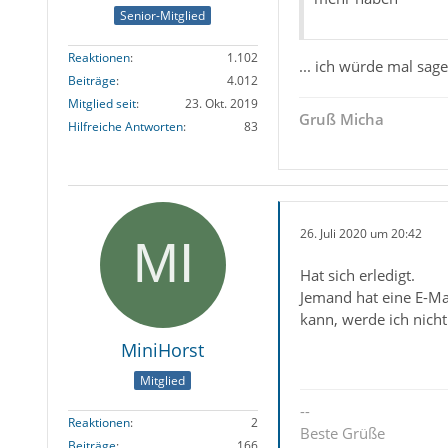
Senior-Mitglied
Reaktionen
1.102
... ich würde mal sag
Beiträge
4.012
Mitglied seit
23. Okt. 2019
Gruß Micha
Hilfreiche Antworten
83
26. Juli 2020 um 20:42
Hat sich erledigt.
Jemand hat eine E-Mai
kann, werde ich nicht
MiniHorst
Mitglied
--
Reaktionen
2
Beste Grüße
Beiträge
166