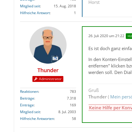
Horst
Mitglied seit
15. Aug. 2018
Hilfreiche Antwort
1
26. Juli 2020 um 21:22
Hi
Es ist doch ganz einfa
In den Konten-Einste
entfernen" klicken b
Thunder
werden soll. Den Dial
Administrator
Gruß
Reaktionen
783
Thunder
(
Mein persö
Beiträge
7.318
Einträge
169
Keine Hilfe per Kon
Mitglied seit
8. Jul. 2003
Hilfreiche Antworten
58