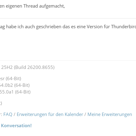
nen eigenen Thread aufgemacht,
g habe ich auch geschrieben das es eine Version für Thunderbird
25H2 (Build 26200.8655)
r (64-Bit)
4.0b2 (64-Bit)
55.0a1 (64-Bit)
)
r:
FAQ
/
Erweiterungen für den Kalender
/
Meine Erweiterungen
 Konversation!