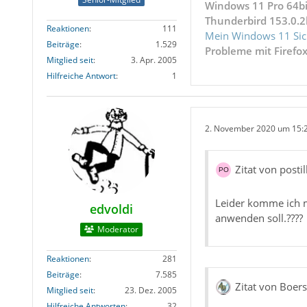
Windows 11 Pro 64bi
Thunderbird 153.0.2
Reaktionen
111
Mein Windows 11 Sic
Beiträge
1.529
Probleme mit Firefo
Mitglied seit
3. Apr. 2005
Hilfreiche Antwort
1
2. November 2020 um 15:
Zitat von posti
Leider komme ich mi
edvoldi
anwenden soll.????
Moderator
Reaktionen
281
Beiträge
7.585
Zitat von Boer
Mitglied seit
23. Dez. 2005
Hilfreiche Antworten
32