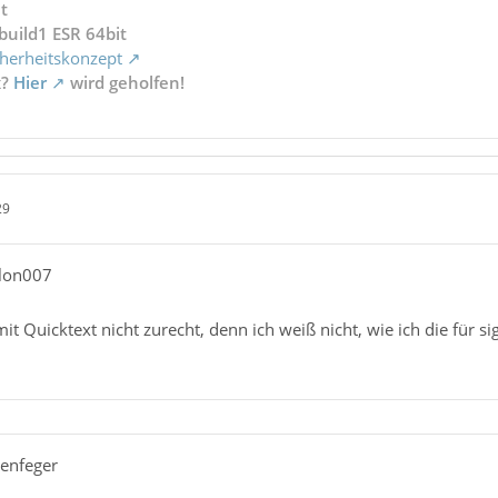
t
build1 ESR 64bit
herheitskonzept
x?
Hier
wird geholfen!
29
llon007
t Quicktext nicht zurecht, denn ich weiß nicht, wie ich die für si
senfeger