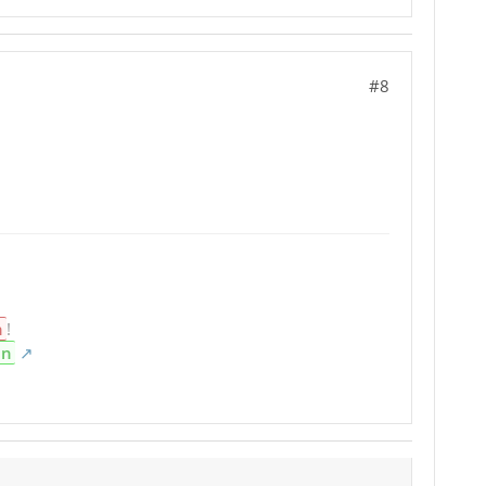
#8
n
!
en