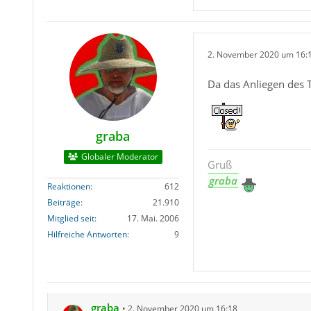
2. November 2020 um 16:
Da das Anliegen des TE
graba
Globaler Moderator
Gruß
graba
Reaktionen
612
Beiträge
21.910
Mitglied seit
17. Mai. 2006
Hilfreiche Antworten
9
graba
2. November 2020 um 16:18