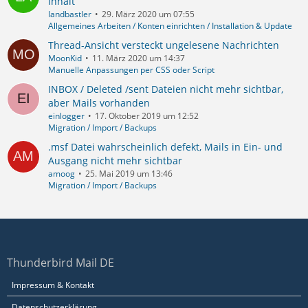
Inhalt
landbastler
29. März 2020 um 07:55
Allgemeines Arbeiten / Konten einrichten / Installation & Update
Thread-Ansicht versteckt ungelesene Nachrichten
MoonKid
11. März 2020 um 14:37
Manuelle Anpassungen per CSS oder Script
INBOX / Deleted /sent Dateien nicht mehr sichtbar,
aber Mails vorhanden
einlogger
17. Oktober 2019 um 12:52
Migration / Import / Backups
.msf Datei wahrscheinlich defekt, Mails in Ein- und
Ausgang nicht mehr sichtbar
amoog
25. Mai 2019 um 13:46
Migration / Import / Backups
Thunderbird Mail DE
Impressum & Kontakt
Datenschutzerklärung