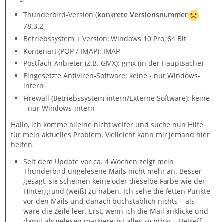
Thunderbird-Version (
konkrete Versionsnummer
78.3.2
Betriebssystem + Version: Windows 10 Pro, 64 Bit
Kontenart (POP / IMAP): IMAP
Postfach-Anbieter (z.B. GMX): gmx (in der Hauptsache)
Eingesetzte Antiviren-Software: keine - nur Windows-
intern
Firewall (Betriebssystem-intern/Externe Software): keine
- nur Windows-intern
Hallo, ich komme alleine nicht weiter und suche nun Hilfe
für mein aktuelles Problem. Vielleicht kann mir jemand hier
helfen.
Seit dem Update vor ca. 4 Wochen zeigt mein
Thunderbird ungelesene Mails nicht mehr an. Besser
gesagt, sie scheinen keine oder dieselbe Farbe wie der
Hintergrund (weiß) zu haben. Ich sehe die fetten Punkte
vor den Mails und danach buchstäblich nichts – als
wäre die Zeile leer. Erst, wenn ich die Mail anklicke und
damit als gelesen markiere, ist alles sichtbar – Betreff,