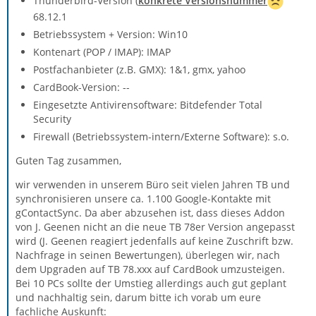
Thunderbird-Version (
konkrete Versionsnummer
68.12.1
Betriebssystem + Version: Win10
Kontenart (POP / IMAP): IMAP
Postfachanbieter (z.B. GMX): 1&1, gmx, yahoo
CardBook-Version: --
Eingesetzte Antivirensoftware: Bitdefender Total
Security
Firewall (Betriebssystem-intern/Externe Software): s.o.
Guten Tag zusammen,
wir verwenden in unserem Büro seit vielen Jahren TB und
synchronisieren unsere ca. 1.100 Google-Kontakte mit
gContactSync. Da aber abzusehen ist, dass dieses Addon
von J. Geenen nicht an die neue TB 78er Version angepasst
wird (J. Geenen reagiert jedenfalls auf keine Zuschrift bzw.
Nachfrage in seinen Bewertungen), überlegen wir, nach
dem Upgraden auf TB 78.xxx auf CardBook umzusteigen.
Bei 10 PCs sollte der Umstieg allerdings auch gut geplant
und nachhaltig sein, darum bitte ich vorab um eure
fachliche Auskunft: