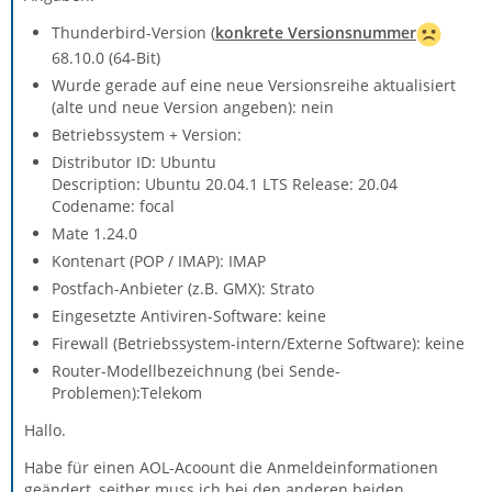
Thunderbird-Version (
konkrete Versionsnummer
68.10.0 (64-Bit)
Wurde gerade auf eine neue Versionsreihe aktualisiert
(alte und neue Version angeben): nein
Betriebssystem + Version:
Distributor ID: Ubuntu
Description: Ubuntu 20.04.1 LTS Release: 20.04
Codename: focal
Mate 1.24.0
Kontenart (POP / IMAP): IMAP
Postfach-Anbieter (z.B. GMX): Strato
Eingesetzte Antiviren-Software: keine
Firewall (Betriebssystem-intern/Externe Software): keine
Router-Modellbezeichnung (bei Sende-
Problemen):Telekom
Hallo.
Habe für einen AOL-Acoount die Anmeldeinformationen
geändert, seither muss ich bei den anderen beiden