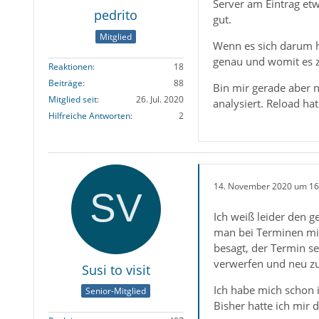
Server am Eintrag et
pedrito
gut.
Mitglied
Wenn es sich darum ha
genau und womit es
Reaktionen
18
Beiträge
88
Bin mir gerade aber n
Mitglied seit
26. Jul. 2020
analysiert. Reload hat
Hilfreiche Antworten
2
14. November 2020 um 16
Ich weiß leider den 
man bei Terminen mit
besagt, der Termin s
verwerfen und neu zu
Susi to visit
Ich habe mich schon i
Senior-Mitglied
Bisher hatte ich mir 