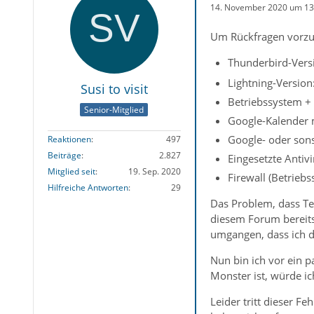
14. November 2020 um 13
Um Rückfragen vorzu
Thunderbird-Versi
Lightning-Version
Susi to visit
Betriebssystem + 
Senior-Mitglied
Google-Kalender m
Google- oder sons
Reaktionen
497
Beiträge
2.827
Eingesetzte Antivi
Mitglied seit
19. Sep. 2020
Firewall (Betriebs
Hilfreiche Antworten
29
Das Problem, dass Te
diesem Forum bereits
umgangen, dass ich da
Nun bin ich vor ein p
Monster ist, würde ic
Leider tritt dieser 