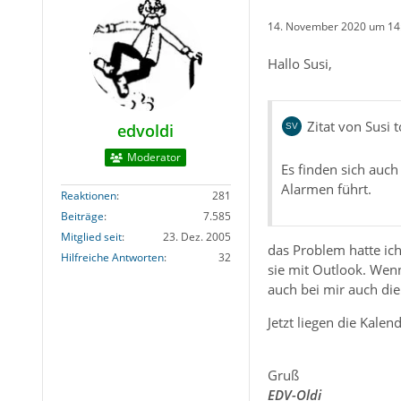
14. November 2020 um 14
Hallo Susi,
Zitat von Susi t
edvoldi
Moderator
Es finden sich auc
Alarmen führt.
Reaktionen
281
Beiträge
7.585
Mitglied seit
23. Dez. 2005
das Problem hatte ich
Hilfreiche Antworten
32
sie mit Outlook. Wen
auch bei mir auch di
Jetzt liegen die Kale
Gruß
EDV-Oldi