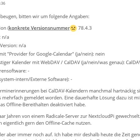
:36
beugen, bitten wir um folgende Angaben:
on (
konkrete Versionsnummer
78.4.3
: n/a
Version: n/a
it "Provider for Google-Calendar" (ja/nein): nein
tiger Kalender mit WebDAV / CalDAV (ja/nein/was genau): CalDAV
rensoftware: -
system-intern/Externe Software): -
rminerinnerungen bei CalDAV-Kalendern manchmal hartnäckig sind 
 mehrfach gemeldet worden. Eine dauerhafte Lösung dazu ist mir 
s Offline-Bereithalten deaktiviert habe.
aar Jahren von einem Radicale-Server zur NextcloudPi gewechselt
h eigentlich gern den Offline-Cache nutzen.
Fehler aber immer noch auf. Ich habe mir deshalb heute die Zeit 