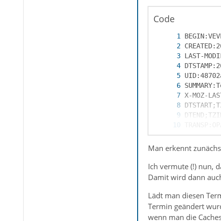
Code
END:VEVEN
Man erkennt zunächst
Ich vermute (!) nun, 
Damit wird dann auch
Lädt man diesen Term
Termin geändert wurd
END:VEVEN
wenn man die Caches 