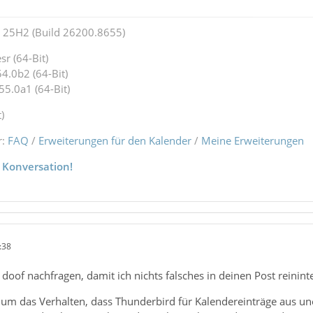
25H2 (Build 26200.8655)
r (64-Bit)
4.0b2 (64-Bit)
55.0a1 (64-Bit)
)
r:
FAQ
/
Erweiterungen für den Kalender
/
Meine Erweiterungen
 Konversation!
:38
doof nachfragen, damit ich nichts falsches in deinen Post reininte
i um das Verhalten, dass Thunderbird für Kalendereinträge aus u