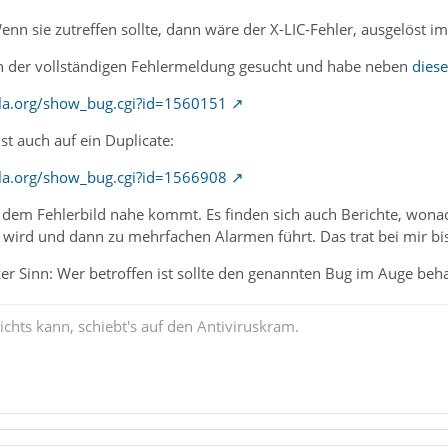
enn sie zutreffen sollte, dann wäre der X-LIC-Fehler, ausgelöst i
ch der vollständigen Fehlermeldung gesucht und habe neben
dies
illa.org/show_bug.cgi?id=1560151
t auch auf ein Duplicate:
illa.org/show_bug.cgi?id=1566908
dem Fehlerbild nahe kommt. Es finden sich auch Berichte, wona
wird und dann zu mehrfachen Alarmen führt. Das trat bei mir bis
er Sinn: Wer betroffen ist sollte den genannten Bug im Auge beha
chts kann, schiebt's auf den Antiviruskram.