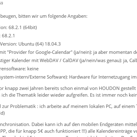
59
beugen, bitten wir um folgende Angaben:
on: 68.2.1 (64bit)
: 68.2.1
Version: Ubuntu (64) 18.04.3
it "Provider for Google-Calendar" (ja/nein): ja aber momentan de
tiger Kalender mit WebDAV / CalDAV (ja/nein/was genau): ja, Cal
irensoftware: keine
ssystem-intern/Externe Software): Hardware für Internetzugang im
r knapp zwei Jahren bereits schon einmal von HOUDON gestellt 
ich die Thematik leider wieder aufgreifen. Es ist immer noch ke
l zur Problematik : ich arbeite auf meinem lokalen PC, auf einem 
id)
nchronisation. Dabei kann ich auf den mobilen Endgeräten mittel
P, die für knapp 5€ auch funktioniert !!!) alle Kalendereinträg