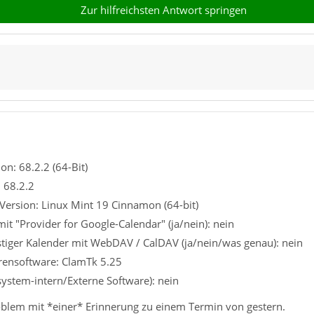
Zur hilfreichsten Antwort springen
on: 68.2.2 (64-Bit)
: 68.2.2
Version: Linux Mint 19 Cinnamon (64-bit)
it "Provider for Google-Calendar" (ja/nein): nein
tiger Kalender mit WebDAV / CalDAV (ja/nein/was genau): nein
irensoftware: ClamTk 5.25
system-intern/Externe Software): nein
oblem mit *einer* Erinnerung zu einem Termin von gestern.