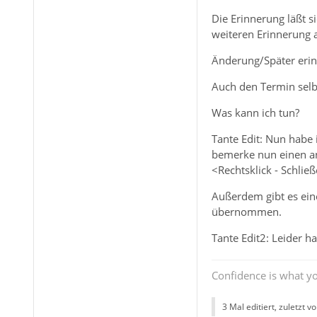
Die Erinnerung läßt s
weiteren Erinnerung a
Änderung/Später erinn
Auch den Termin selb
Was kann ich tun?
Tante Edit: Nun habe 
bemerke nun einen and
<Rechtsklick - Schli
Außerdem gibt es eine
übernommen.
Tante Edit2: Leider h
Confidence is what yo
3 Mal editiert, zuletzt v