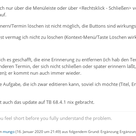
ich nur über die Menüleiste oder über <Rechtsklick - Schließen> 
uf.
ern/Termin löschen ist nicht möglich, die Buttons sind wirkungs
st vermag ich nicht zu löschen (Kontext-Menü/Taste Löschen wirk
ich es geschafft, die eine Erinnerung zu entfernen (ich hab den T
eren Termin, der sich nicht schließen oder später erinnern läßt
eßen); er kommt nun auch immer wieder.
 Aufgabe, die ich zwar editieren kann, soviel ich möchte (Titel, 
at auch das update auf TB 68.4.1 nix gebracht.
u feel short before you fully understand the problem.
on
mungo
(
16. Januar 2020 um 21:49
) aus folgendem Grund: Ergänzung Ergänzun