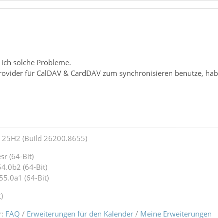
 ich solche Probleme.
Provider für CalDAV & CardDAV zum synchronisieren benutze, hab
25H2 (Build 26200.8655)
r (64-Bit)
4.0b2 (64-Bit)
55.0a1 (64-Bit)
)
r:
FAQ
/
Erweiterungen für den Kalender
/
Meine Erweiterungen