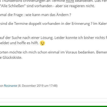
in Thunderbird Erinnerungen an Termine
nicht
bearbeiten. Das Fen
Alle Schließen" sind vorhanden - aber sie reagieren nicht.
mal die Frage : wie kann man das Ändern ?
sind die Termine doppelt vorhanden in der Erinnerung ? Im Kalend
auf der Suche nach einer Lösung. Leider konnte ich bisher nichts
det und hoffe es hilft.
orten möchte ich mich schon einmal im Voraus bedanken. Bemerkun
e Glückskiste.
 von
Rosinante
(
8. Dezember 2019 um 17:48
)