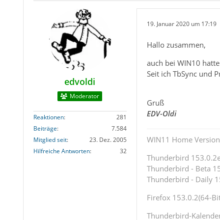
19. Januar 2020 um 17:19
Hallo zusammen,
auch bei WIN10 hatte
Seit ich TbSync und 
edvoldi
Moderator
Gruß
EDV-Oldi
Reaktionen
281
Beiträge
7.584
WIN11 Home Version 
Mitglied seit
23. Dez. 2005
Hilfreiche Antworten
32
Thunderbird 153.0.2es
Thunderbird - Beta 15
Thunderbird - Daily 1
Firefox 153.0.2(64-Bit
Thunderbird-Kalende