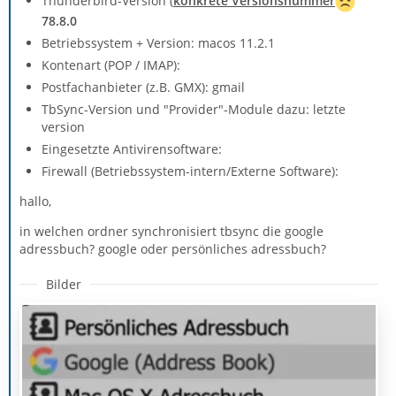
Thunderbird-Version (
konkrete Versionsnummer
78.8.0
Betriebssystem + Version: macos 11.2.1
Kontenart (POP / IMAP):
Postfachanbieter (z.B. GMX): gmail
TbSync-Version und "Provider"-Module dazu: letzte
version
Eingesetzte Antivirensoftware:
Firewall (Betriebssystem-intern/Externe Software):
hallo,
in welchen ordner synchronisiert tbsync die google
adressbuch? google oder persönliches adressbuch?
Bilder