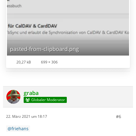
pasted-from-clipboard.png
20,27 kB
699 × 306
graba
Globaler Moderator
#6
22. März 2021 um 18:17
friehans