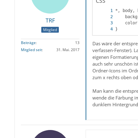
CSS
TRF
}
Mitglied
Beiträge
13
Das wäre der entspre
Mitglied seit
31. Mai. 2017
verfassen-Fenster). L
eigenen Formatierung
auch sehr unschön is
Ordner-Icons im Ordne
zum x rechts oben ode
Man kann die entsprec
wende die Färbung im
dunklem Hintergrund 