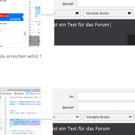
--------
 du erreichen willst ?
-------