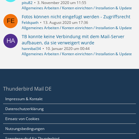
pitu82
3. November 2020 um 11:55
Allgemeines Arbeiten / Konten einrichten / Installation & Update
Fotos können nicht eingefügt werden - Zugriffsrecht
Feldspath
13. August 2020 um 17:36
Allgemeines Arbeiten / Konten einrichten / Installation & Update
TB konnte keine Verbindung mit dem Mail-Server
aufbauen, da sie verweigert wurde
hannibal34
10. Januar 2020 um 00:44
Allgemeines Arbeiten / Konten einrichten / Installation & Update
Thunderbird Mail DE
Impressum & Kontakt
Datenschutzerklärung
Einsatz von Cookies
Nutzungsbedingungen
Spendenaufruf für Thunderbird